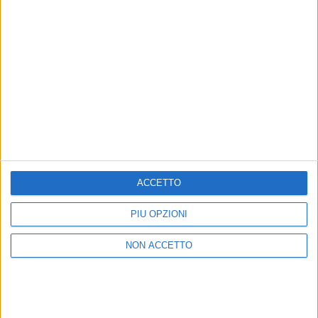
Un post condiviso da Ultimo (@ultimopeterpan)
di
Daniele Verderio
© Riproduzione riservata
ACCETTO
Ultime news
Vedi tutte
PIÙ OPZIONI
NON ACCETTO