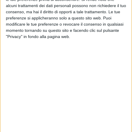
alcuni trattamenti dei dati personali possono non richiedere il tuo
consenso, ma hai il diritto di opporti a tale trattamento. Le tue
preferenze si applicheranno solo a questo sito web. Puoi
Un post condiviso da Ultimo (@ultimopeterpan)
modificare le tue preferenze o revocare il consenso in qualsiasi
momento tornando su questo sito e facendo clic sul pulsante
"Privacy" in fondo alla pagina web.
“
Sento diversi gommoni suonare il clacson con le
mie canzoni e mi sveglio. Scendo e trovo tutto
questo. Puoi chiamarlo amore
”, con queste parole
Ultimo
ha commentato sui social il
momento
magico
con i suoi fan, che hanno cantato a
squarciagola
i suoi successi proprio come sono
abituati a fare negli
stadi
.
Ultimo
, visibilmente
emozionato, ha
applaudito
il suo pubblico che non
smette di sorprenderlo.