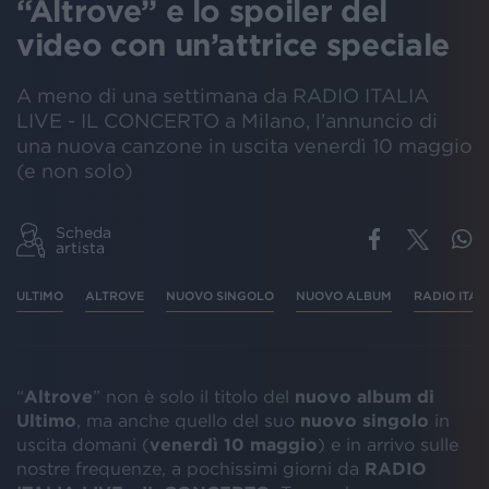
“Altrove” e lo spoiler del
video con un’attrice speciale
A meno di una settimana da RADIO ITALIA
LIVE - IL CONCERTO a Milano, l’annuncio di
una nuova canzone in uscita venerdì 10 maggio
(e non solo)
Scheda
artista
ULTIMO
ALTROVE
NUOVO SINGOLO
NUOVO ALBUM
RADIO ITALI
“
Altrove
” non è solo il titolo del
nuovo album di
Ultimo
, ma anche quello del suo
nuovo singolo
in
uscita domani (
venerdì 10 maggio
) e in arrivo sulle
nostre frequenze, a pochissimi giorni da
RADIO