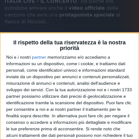
ITALIA LIVE - IL CONCERTO
. Tra poche ore,
potrebbe arrivare anche il
video ufficiale
della
canzone che avrà una
protagonista speciale
al
fianco di Niccolò…
“
La canzone, no er disco
”, ci ha tenuto a specificare il
Il rispetto della tua riservatezza è la nostra
cantautore in romano sulla prossima uscita:
priorità
“
Altrove
”, infatti, è la
title-track
del prossimo album
Noi e i nostri
partner
memorizziamo e/o accediamo a
di Ultimo, che invece sarà pubblicato una settimana
informazioni su un dispositivo, come i cookie, e trattiamo dati
più tardi,
il 17 maggio
. Il brano, che potremo
personali, come identificatori univoci e informazioni standard
ascoltare ovviamente su
Radio Italia
inviate da un dispositivo per annunci e contenuti personalizzati,
solomusicaitaliana
, è la prima delle
8 tracce inedite
misurazione di annunci e contenuti, analisi dell'audience e
contenute nel nuovo progetto, tra cui troviamo
sviluppo dei servizi.
Con la tua autorizzazione noi e i nostri 1733
anche il precedente singolo “
Occhi lucidi
”.
partner possiamo utilizzare dati precisi di geolocalizzazione e
identificazione tramite la scansione del dispositivo. Puoi fare clic
per consentire a noi e ai nostri partner il trattamento per le
finalità sopra descritte. In alternativa puoi fare clic per negare il
consenso o accedere a informazioni più dettagliate e modificare
le tue preferenze prima di acconsentire.
Si rende noto che
alcuni trattamenti dei dati personali possono non richiedere il tuo