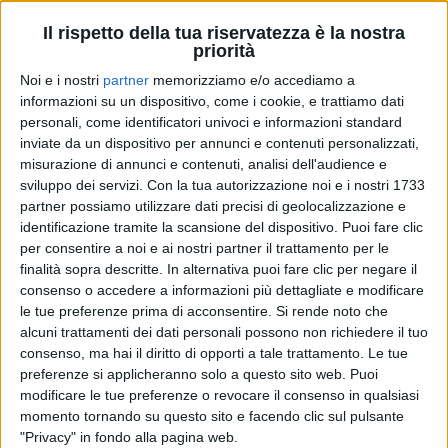
Il rispetto della tua riservatezza è la nostra
priorità
Noi e i nostri
partner
memorizziamo e/o accediamo a
informazioni su un dispositivo, come i cookie, e trattiamo dati
personali, come identificatori univoci e informazioni standard
inviate da un dispositivo per annunci e contenuti personalizzati,
misurazione di annunci e contenuti, analisi dell'audience e
sviluppo dei servizi.
Con la tua autorizzazione noi e i nostri 1733
03 giu 2024
NEWS
partner possiamo utilizzare dati precisi di geolocalizzazione e
identificazione tramite la scansione del dispositivo. Puoi fare clic
Ultimo: dopo la data Zero negli stadi, il
per consentire a noi e ai nostri partner il trattamento per le
Disco d’Oro. “Grato del vostro amore”
finalità sopra descritte. In alternativa puoi fare clic per negare il
consenso o accedere a informazioni più dettagliate e modificare
Ecco il suo messaggio completo. “Altrove” è tra gli
le tue preferenze prima di acconsentire.
Si rende noto che
album certificati dalla Federazione Industria Musicale
Italiana, che ha premiato anche tanti singoli italiani
alcuni trattamenti dei dati personali possono non richiedere il tuo
consenso, ma hai il diritto di opporti a tale trattamento. Le tue
preferenze si applicheranno solo a questo sito web. Puoi
di
Andrea Basso
modificare le tue preferenze o revocare il consenso in qualsiasi
momento tornando su questo sito e facendo clic sul pulsante
"Privacy" in fondo alla pagina web.