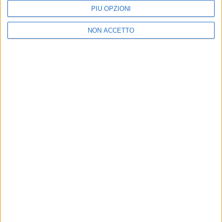
PIÙ OPZIONI
NON ACCETTO
Visualizza questo post su Instagram
Un post condiviso da Ultimo (@ultimopeterpan)
di
Maria Vittoria Pezzoni
© Riproduzione riservata