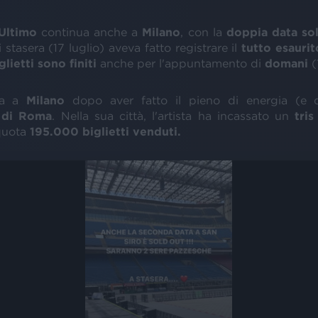
Ultimo
continua anche a
Milano
, con la
doppia data so
 di stasera (17 luglio) aveva fatto registrare il
tutto esaurit
glietti sono finiti
anche per l'appuntamento di
domani
(
va a
Milano
dopo aver fatto il pieno di energia (e di
 di Roma
. Nella sua città, l'artista ha incassato un
tris
quota
195.000 biglietti venduti.