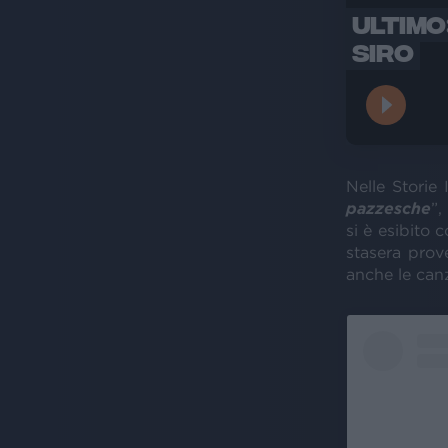
ULTIMO
SIRO
Nelle Storie
pazzesche
”,
si è esibito
stasera prove
anche le canz