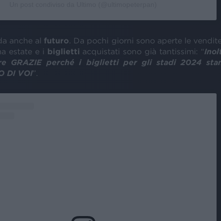
Un post condiviso da Ultimo (@ultimopeterpan)
a anche al
futuro
. Da pochi giorni sono aperte le vendit
ma estate e i
biglietti
acquistati sono già tantissimi: “
Inol
re GRAZIE perché i biglietti per gli stadi 2024 sta
 DI VOI
”.