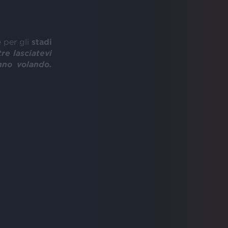
e per gli
stadi
tre lasciatevi
nno volando.