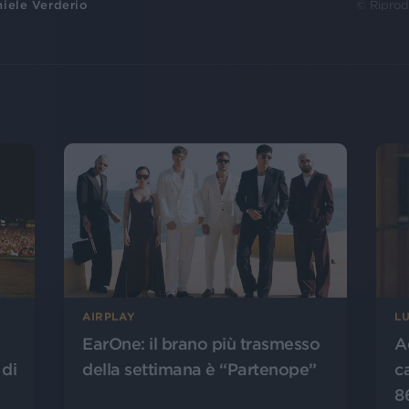
iele Verderio
© Riprod
AIRPLAY
L
EarOne: il brano più trasmesso
A
 di
della settimana è “Partenope”
c
8