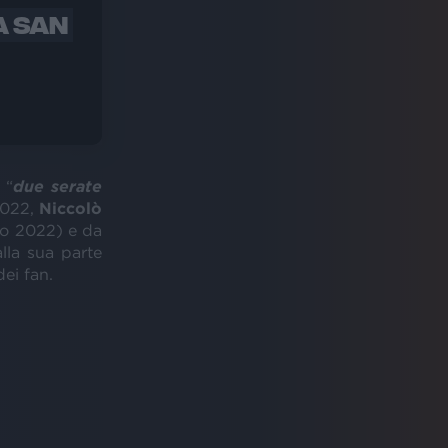
A SAN
“
due serate
2022,
Niccolò
io 2022) e da
alla sua parte
dei fan.