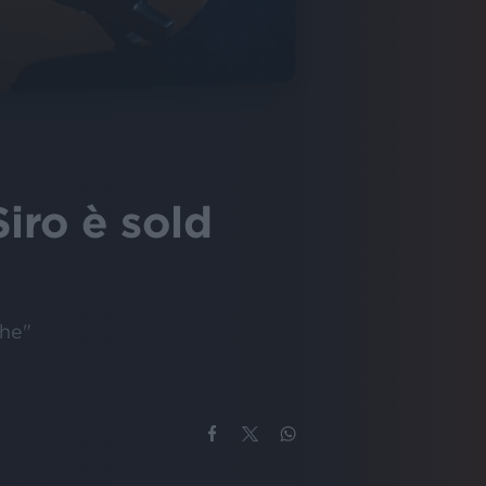
iro è sold
che"