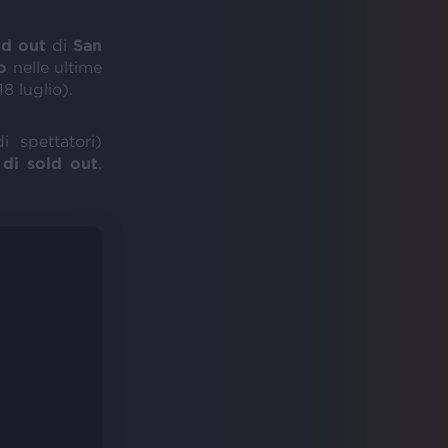
ld out
di
San
o
nelle ultime
18 luglio).
 spettatori)
 di sold out
,