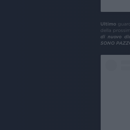
Ultimo
guard
della prossi
di nuovo di
SONO PAZZO