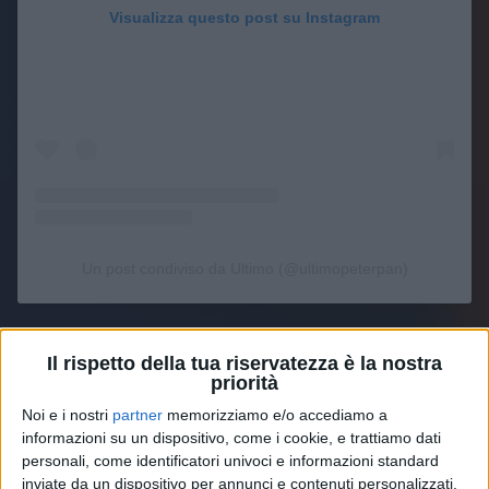
Visualizza questo post su Instagram
Un post condiviso da Ultimo (@ultimopeterpan)
6. Tra i 23 motivi per cui la favola di Ultimo
Il rispetto della tua riservatezza è la nostra
durerà
, c’è anche la componente anagrafica. Niccolò
priorità
ha infatti solo 27 anni.
Noi e i nostri
partner
memorizziamo e/o accediamo a
informazioni su un dispositivo, come i cookie, e trattiamo dati
7. Ha la benedizione dei più grandi.
Antonello
personali, come identificatori univoci e informazioni standard
Venditti
e
Renato Zero
, solo per fare qualche nome,
inviate da un dispositivo per annunci e contenuti personalizzati,