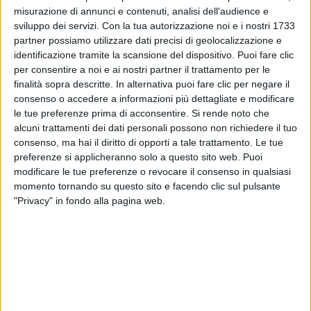
l’hanno preso sotto la loro ala all’inizio della carriera.
misurazione di annunci e contenuti, analisi dell'audience e
Di recente ha diviso il palco anche con
Eros
sviluppo dei servizi.
Con la tua autorizzazione noi e i nostri 1733
Ramazzotti
e persino il grande
Vasco
gli ha
partner possiamo utilizzare dati precisi di geolocalizzazione e
manifestato pubblici e privati attestati di stima.
identificazione tramite la scansione del dispositivo. Puoi fare clic
per consentire a noi e ai nostri partner il trattamento per le
finalità sopra descritte. In alternativa puoi fare clic per negare il
consenso o accedere a informazioni più dettagliate e modificare
le tue preferenze prima di acconsentire.
Si rende noto che
alcuni trattamenti dei dati personali possono non richiedere il tuo
consenso, ma hai il diritto di opporti a tale trattamento. Le tue
preferenze si applicheranno solo a questo sito web. Puoi
modificare le tue preferenze o revocare il consenso in qualsiasi
momento tornando su questo sito e facendo clic sul pulsante
"Privacy" in fondo alla pagina web.
8. La sua è una vera e propria missione.
“
Stasera
abbiamo vinto noi
”, ha gridato a squarciagola