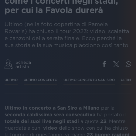
come i concerti negli stadi,
per cui la Favola durerà
Ultimo (nella foto copertina di Pamela
Rovaris) ha chiuso il tour 2023: video, scaletta
e canzoni della serata finale. Ecco perché la
sua storia e la sua musica piacciono così tanto
Scheda
artista
ULTIMO
ULTIMO CONCERTO
ULTIMO CONCERTO SAN SIRO
ULTIMO
Ultimo in concerto a San Siro a Milano
per la
seconda caldissima sera consecutiva
ha portato il
totale dei suoi live negli stadi
a quota
23
. Mentre
guardate alcuni
video
dello show con cui ha chiuso
la tournée di quest’anno, vi diamo
23 buone ragioni