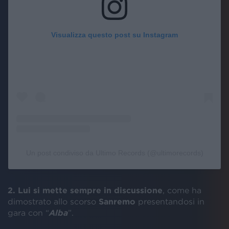
Visualizza questo post su Instagram
Un post condiviso da Ultimo Records (@ultimorecords)
2. Lui si mette sempre in discussione
, come ha
dimostrato allo scorso
Sanremo
presentandosi in
gara con “
Alba
”.