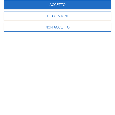
ACCETTO
PIÙ OPZIONI
SOGNI APPESI: ULTIMO LIVE A SAN SIRO
NON ACCETTO
Ecco la
scaletta
del
concerto
di
Ultimo
di
martedì
18 luglio 2023
allo
stadio
San Siro
di
Milano
:
- Intro
- Sono pazzo di te
- Ovunque tu sia
- Ti va di stare bene