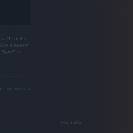
a Michielin
Zitti e buoni
”
“
Dieci
” di
uzione riservata
Vedi tutte