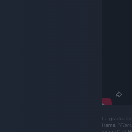
La graduator
Irama
, “
Fiam
locura)
” di
W