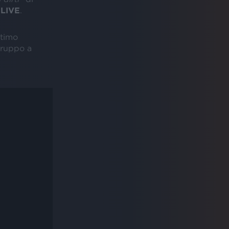
 LIVE
.
ultimo
gruppo a