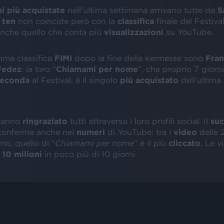
i più acquistate
nell’ultima settimana arrivano tutte da
S
 ten
non coincide però con la
classifica
finale del Festival
nche quello che conta più
visualizzazioni
su YouTube.
rima classifica
FIMI
dopo la fine della kermesse sono
Fran
 Fedez
: la loro “
Chiamami per nome
”, che proprio 7 giorni
seconda
al Festival, è il singolo
più acquistato
dell’ultima
 hanno
ringraziato
tutti attraverso i loro profili social. Il
su
conferma anche nei
numeri
di YouTube: tra i
video
delle 
o, quello di “
Chiamami per nome
” è il più
cliccato
. Le v
i
10 milioni
in poco più di 10 giorni.