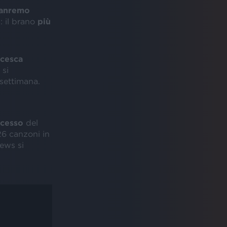
anremo
: il brano
più
cesca
 si
 settimana.
ccesso
del
26 canzoni in
iews si