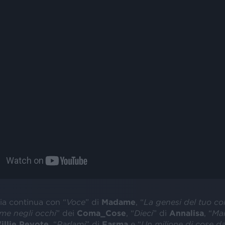
ia continua con “
Voce
” di
Madame
, “
La genesi del tuo co
me negli occhi
” dei
Coma_Cose
, “
Dieci
” di
Annalisa
, “
Mai
illie Peyote
, “
Parlami
” di
Fasma
e “
Un milione di cose da 