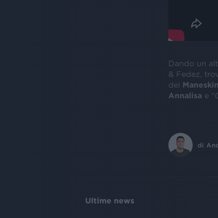
Dando un alt
& Fedez, tro
dei
Maneski
Annalisa
e “
di
An
Ultime news