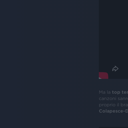
Ma la
top te
canzoni sanr
proprio il b
Colapesce-D