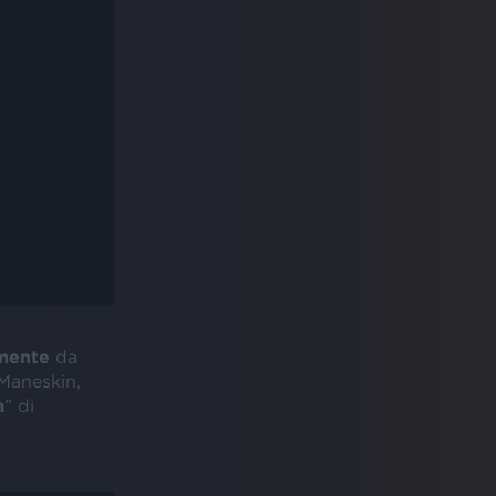
amente
da
 Maneskin,
a
” di