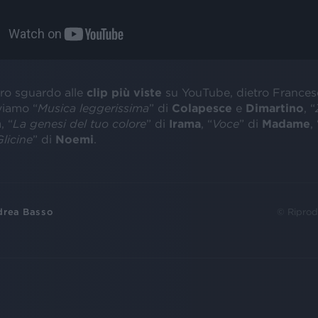
ro sguardo alle
clip più viste
su YouTube, dietro Francesc
viamo “
Musica leggerissima
” di
Colapesce
e
Dimartino
, “
n
, “
La genesi del tuo colore
” di
Irama
, “
Voce
” di
Madame
, 
Glicine
” di
Noemi
.
drea Basso
© Riprod