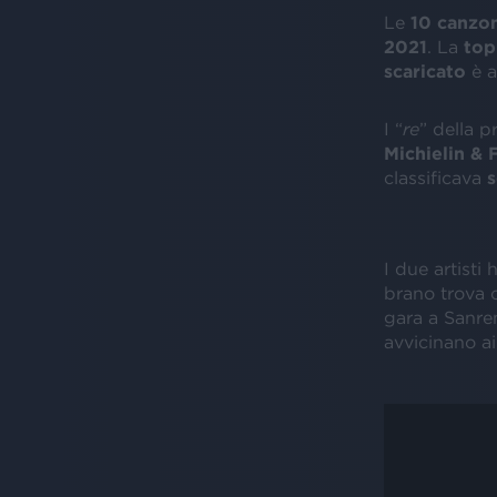
Le
10 canzon
2021
. La
top
scaricato
è a
I “
re
” della p
Michielin &
classificava
I due artisti
brano trova 
gara a Sanrem
avvicinano a