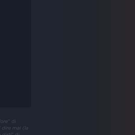
lore
” di
 dire mai (la
dirti
” di