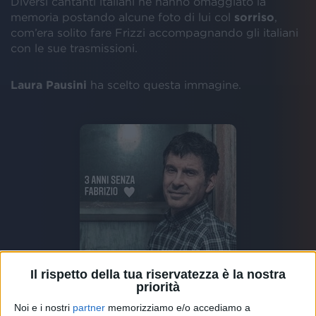
Diversi cantanti italiani ne hanno omaggiato la
memoria postando alcune foto di lui col
sorriso
,
com’era solito fare Frizzi accompagnando gli italiani
con le sue trasmissioni.
Laura Pausini
ha scelto questa immagine.
Il rispetto della tua riservatezza è la nostra
priorità
Noi e i nostri
partner
memorizziamo e/o accediamo a