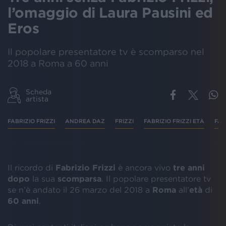
l’omaggio di Laura Pausini ed
Eros
Il popolare presentatore tv è scomparso nel
2018 a Roma a 60 anni
Scheda
artista
FABRIZIO FRIZZI
ANDREA DAZ
FRIZZI
FABRIZIO FRIZZI ETÀ
FAB
Il ricordo di
Fabrizio Frizzi
è ancora vivo
tre anni
dopo
la sua
scomparsa
. Il popolare presentatore tv
se n’è andato il 26 marzo del 2018 a
Roma
all’
età
di
60 anni
.