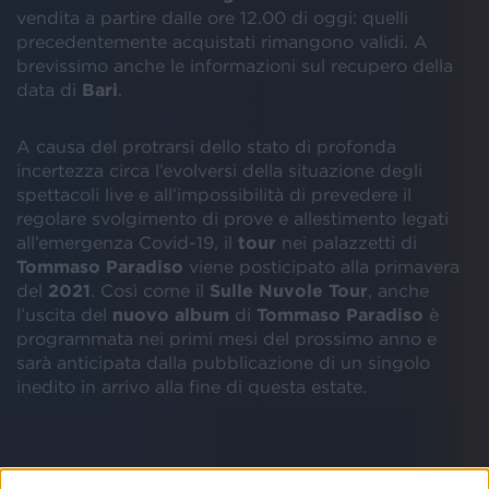
vendita a partire dalle ore 12.00 di oggi: quelli
precedentemente acquistati rimangono validi. A
brevissimo anche le informazioni sul recupero della
data di
Bari
.
A causa del protrarsi dello stato di profonda
incertezza circa l’evolversi della situazione degli
spettacoli live e all’impossibilità di prevedere il
regolare svolgimento di prove e allestimento legati
all’emergenza Covid-19, il
tour
nei palazzetti di
Tommaso
Paradiso
viene posticipato alla primavera
del
2021
. Così come il
Sulle Nuvole Tour
, anche
l’uscita del
nuovo album
di
Tommaso
Paradiso
è
programmata nei primi mesi del prossimo anno e
sarà anticipata dalla pubblicazione di un singolo
inedito in arrivo alla fine di questa estate.
A partire da giovedì 15 aprile,
il tour 2021
vedrà