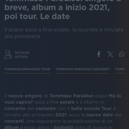
breve, album a inizio 2021,
poi tour. Le date
Il brano esce a fine estate, la tournée è rinviata
alla primavera
Scheda
artista
TOMMASO PARADISO TOUR
TOMMASO PARADISO CONCERTI
TOMMAS
Il
nuovo singolo
di
Tommaso
Paradiso
dopo
Ma lo
vuoi capire?
esce a fine
estate
e il ritorno in
concerto
del
cantante
con il
Sulle nuvole Tour
è
rinviato alla primavera
2021
: ecco le
nuove
date
dei
concerti
, che seguiranno la pubblicazione di un
album
a inizio anno. I
biglietti
sono di nuovo in