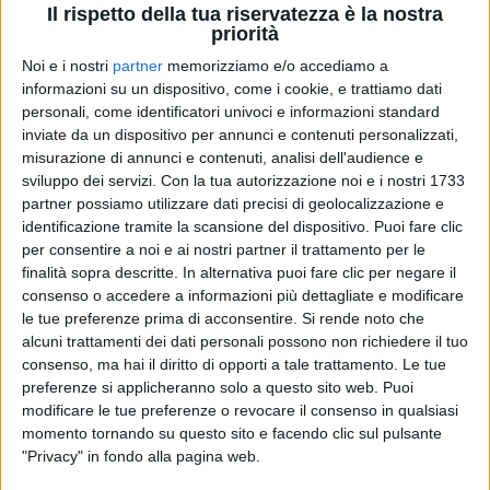
protagonista l’artista sui palchi dei dieci principali
Il rispetto della tua riservatezza è la nostra
priorità
palasport italiani:
Mediolanum Forum di Milano,
PalaInvent di Jesolo, Palazzo dello Sport di Roma,
Noi e i nostri
partner
memorizziamo e/o accediamo a
Unipol Arena di Bologna, Nelson Mandela Forum di
informazioni su un dispositivo, come i cookie, e trattiamo dati
Firenze, Pala Alpitour di Torino, PalaPartenope di
personali, come identificatori univoci e informazioni standard
Napoli, PalaCalafiore di Reggio Calabria, PalaCatania
inviate da un dispositivo per annunci e contenuti personalizzati,
di Catania e il PalaFlorio di Bari (TBA)
.
misurazione di annunci e contenuti, analisi dell'audience e
sviluppo dei servizi.
Con la tua autorizzazione noi e i nostri 1733
partner possiamo utilizzare dati precisi di geolocalizzazione e
Tommaso Paradiso
proporrà uno show originale,
identificazione tramite la scansione del dispositivo. Puoi fare clic
un’esperienza coinvolgente e imperdibile per gli
per consentire a noi e ai nostri partner il trattamento per le
amanti dell’apprezzatissimo cantautore che porterà
finalità sopra descritte. In alternativa puoi fare clic per negare il
live il suo nuovo progetto discografico oltre che,
consenso o accedere a informazioni più dettagliate e modificare
naturalmente, una scaletta dove non mancheranno
le tue preferenze prima di acconsentire.
Si rende noto che
tutti i suoi più grandi successi, da “
Completamente
”
alcuni trattamenti dei dati personali possono non richiedere il tuo
e “
Riccione
” e i singoli “
Non avere paura
”
consenso, ma hai il diritto di opporti a tale trattamento. Le tue
(certificato doppio disco di platino), “
I nostri anni
”
preferenze si applicheranno solo a questo sito web. Puoi
(certificato disco d’oro) e il più recente “
Ma lo vuoi
modificare le tue preferenze o revocare il consenso in qualsiasi
capire?
”, pubblicato lo scorso venerdì 17 aprile.
momento tornando su questo sito e facendo clic sul pulsante
"Privacy" in fondo alla pagina web.
Ecco il calendario aggiornato delle
nuove date
: