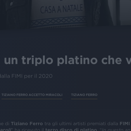
 un triplo platino che 
dalla FIMI per il 2020
TIZIANO FERRO ACCETTO MIRACOLI
TIZIANO FERRO
me di
Tiziano Ferro
tra gli ultimi artisti premiati dalla
FIMI
acoli
” ha ricevuto il
terzo disco di platino
. “
In questo an