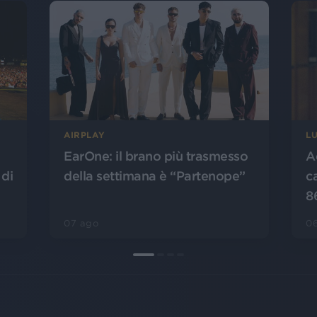
AIRPLAY
L
EarOne: il brano più trasmesso
A
 di
della settimana è “Partenope”
c
8
07 ago
0