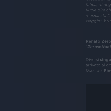
fatica, di neg
Vuole dire ch
musica sta lì
viaggio”,
ha 
Renato Zer
“
Zerosettan
Diversi
singo
arrivato al d
Doo
” dei
Pin