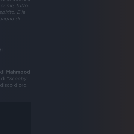
per me, tutto.
pirito. E la
mpagno di
di
 di
Mahmood
di “
Scooby
disco d'oro.