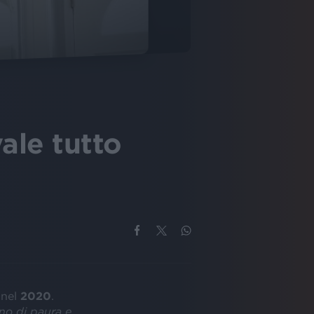
vale tutto
nel
2020
.
no di paura e