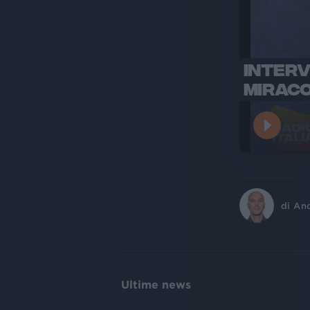
INTERV
MIRACO
di
An
Ultime news