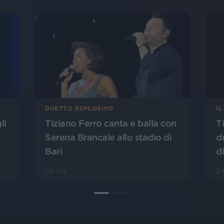
IL
DUETTO ESPLOSIVO
li
Ti
Tiziano Ferro canta e balla con
d
Serena Brancale allo stadio di
d
Bari
24
09 lug