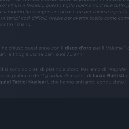
ozi chiusi e fastidio, questo triplo platino vuol dire tutto 
e il mondo ha bisogno anche di cure per l’anima e per lo s
. In tempi così difficili, grazie per avermi scelto come co
scritto Tiziano.
o
ha chiuso quest’anno con il
disco d’oro
per il Volume 1 
ta
”, la trilogia uscita per i suoi 70 anni.
li
si sono colorati di platino e d’oro. Parliamo di “
Rapide
”
oppio platino e de “
I giardini di marzo
” di
Lucio Battisti
e 
guini Tattici Nucleari
, che hanno entrambi conquistato il 