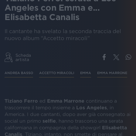
Angeles con Emma e...
Elisabetta Canalis
Il cantante ha svelato la seconda traccia del
nuovo album “Accetto miracoli”
Scheda
artista
ANDREA BASSO
ACCETTO MIRACOLI
EMMA
EMMA MARRONE
S
Tiziano Ferro
ed
Emma Marrone
continuano a
trascorrere il tempo insieme a
Los Angeles
, in
America. I due cantanti, dopo aver già consegnato ai
social un primo
selfie
, hanno trascorso una serata
californiana in compagnia della showgirl
Elisabetta
Canalis
. Tiziano, intanto, non smette di pensare al