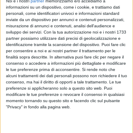
Noi e i nostri
partner
memorizziamo e/o accediamo a
informazioni su un dispositivo, come i cookie, e trattiamo dati
Emma, reduce dall'ultimo
tour
nei palazzetti, sta
personali, come identificatori univoci e informazioni standard
girando
Los Angeles
tra popolari attrazioni e tipici
inviate da un dispositivo per annunci e contenuti personalizzati,
ristoranti americani: poche ore fa, ad esempio, era
misurazione di annunci e contenuti, analisi dell'audience e
all'
Osservatorio Griffith
.
sviluppo dei servizi.
Con la tua autorizzazione noi e i nostri 1733
partner possiamo utilizzare dati precisi di geolocalizzazione e
identificazione tramite la scansione del dispositivo. Puoi fare clic
per consentire a noi e ai nostri partner il trattamento per le
finalità sopra descritte. In alternativa puoi fare clic per negare il
consenso o accedere a informazioni più dettagliate e modificare
le tue preferenze prima di acconsentire.
Si rende noto che
alcuni trattamenti dei dati personali possono non richiedere il tuo
consenso, ma hai il diritto di opporti a tale trattamento. Le tue
preferenze si applicheranno solo a questo sito web. Puoi
modificare le tue preferenze o revocare il consenso in qualsiasi
momento tornando su questo sito e facendo clic sul pulsante
"Privacy" in fondo alla pagina web.