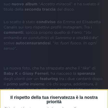
suo
nuovo album
“
Accetto miracoli
” e ha svelato il
titolo della
seconda traccia
del disco.
Lo scatto è stato
condiviso
da Emma ed Elisabetta
Canalis sui loro rispettivi profili Instagram. Tra i
commenti
, spicca proprio quello di Ferro: “
Voi
entrambe ex conduttrici di Sanremo e stra$&@#e
”
scrive
autocensurandosi
. “
Io: fuori fuoco. In ogni
senso
”.
La nuova foto, che ha strappato anche il “
like
” di
Baby K
e
Giusy Ferreri
, ha riacceso la
speranza
degli utenti per un
featuring
tra i due cantanti dopo
il
primo selfie insieme
: c'è chi sogna, addirittura, il
video
di un loro duetto con
protagonista
proprio
Elisabetta Canalis. La modella e attrice è già
Il rispetto della tua riservatezza è la nostra
comparsa, nel
2004
, nella clip ufficiale del singolo di
priorità
Biagio Antonacci
“
Convivendo
”.