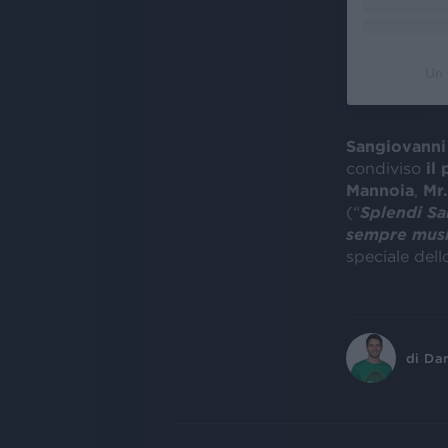
Un 
Sangiovanni
condiviso
il 
Mannoia
,
Mr
(“
Splendi Sa
sempre mus
speciale del
di
Dan