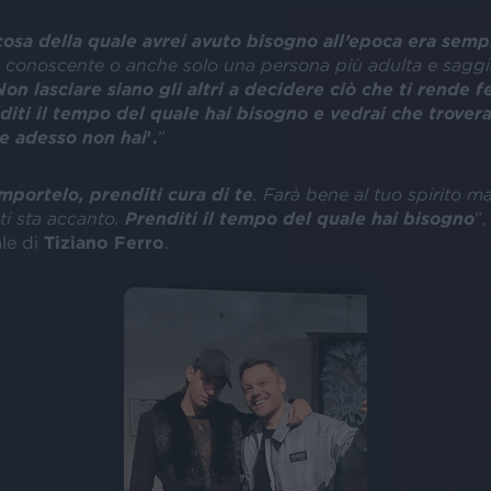
cosa della quale avrei avuto bisogno all’epoca era sem
n conoscente o anche solo una persona più adulta e sagg
Non lasciare siano gli altri a decidere ciò che ti rende fe
diti il tempo del quale hai bisogno e vedrai che trovera
e adesso non hai
'.
”
importelo, prenditi cura di te
. Farà bene al tuo spirito m
 ti sta accanto.
Prenditi il tempo del quale hai bisogno
”,
ale di
Tiziano Ferro
.