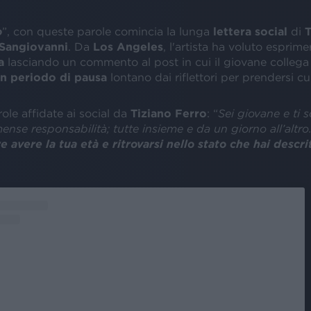
o
”, con queste parole comincia la lunga
lettera social
di
T
Sangiovanni
. Da
Los Angeles
, l'artista ha voluto esprime
a
lasciando un commento
al post in cui il giovane collega
n periodo di pausa
lontano dai riflettori per prendersi cu
ole affidate ai social da
Tiziano Ferro
: “
Sei giovane e ti 
se responsabilità; tutte insieme e da un giorno all’altro
e avere la tua età e ritrovarsi nello stato che hai descri