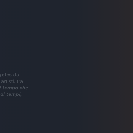
geles
da
rtisti, tra
il tempo che
uoi tempi,