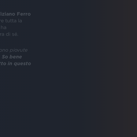
iziano Ferro
re tutta la
 ha
ra di sé.
sono piovute
.
So bene
tto in questo