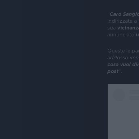
“
Caro Sangi
indirizzata a
sua
vicinanz
annunciato
u
Queste le par
addosso immen
cosa vuol dir
post
”.