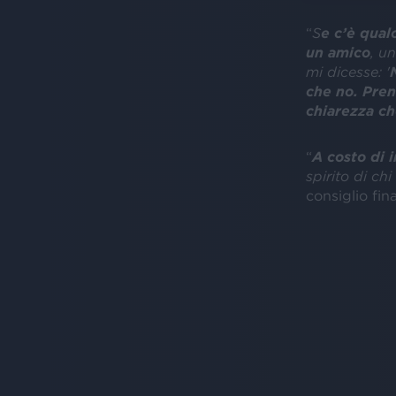
“
S
e c’è qual
un amico
, u
mi dicesse: '
che no. Pren
chiarezza ch
“
A costo di 
spirito di chi
consiglio fin