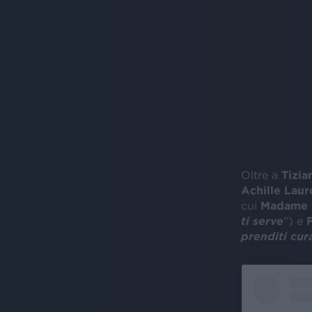
Oltre a
Tizia
Achille Laur
cui
Madame
ti serve
”) e
prenditi cura