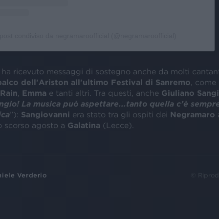
post condiviso da negramaroofficial (@negramaroofficial)
ha ricevuto messaggi di sostegno anche da molti cantant
palco dell'Ariston all'ultimo Festival di Sanremo
, come
.Rain
,
Emma
e tanti altri. Tra questi, anche
Giuliano Sangi
ngio! La musica può aspettare...tanto quella c'è sempre
ica
”):
Sangiovanni
era stato tra gli ospiti dei
Negramaro
lo scorso agosto a
Galatina
(Lecce).
iele Verderio
© Riprod