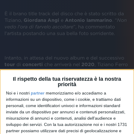
È il brano title track del disco che è stato scritto da
Tiziano,
Giordana Angi
e
Antonio Iammarino
. “
Non
vedo l'ora di farvelo ascoltare
”, ha commentato
l'artista postando una sua bella foto sorridente.
Intanto, in attesa del nuovo album e del successivo
tour
di
concerti
che arriverà nel
2020
, Tiziano Ferro
ha esultato per l'uscita del singolo “
Amo soltanto
te
”. Si tratta di una canzone scritta da lui per
Andrea
Il rispetto della tua riservatezza è la nostra
Bocelli
con il featuring di
Ed Sheeran
.
priorità
Noi e i nostri
partner
memorizziamo e/o accediamo a
informazioni su un dispositivo, come i cookie, e trattiamo dati
personali, come identificatori univoci e informazioni standard
inviate da un dispositivo per annunci e contenuti personalizzati,
misurazione di annunci e contenuti, analisi dell'audience e
sviluppo dei servizi.
Con la tua autorizzazione noi e i nostri 1731
partner possiamo utilizzare dati precisi di geolocalizzazione e