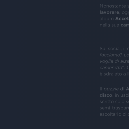
Nonostante s
lavorare
, og
album
Accet
nella sua
cam
Sui social, il
facciamo? Lo 
voglia di alz
cameretta
”. 
è sdraiato a
Il
puzzle
di
A
disco
, in usc
scritto solo 
semi-traspare
ascoltarlo cl