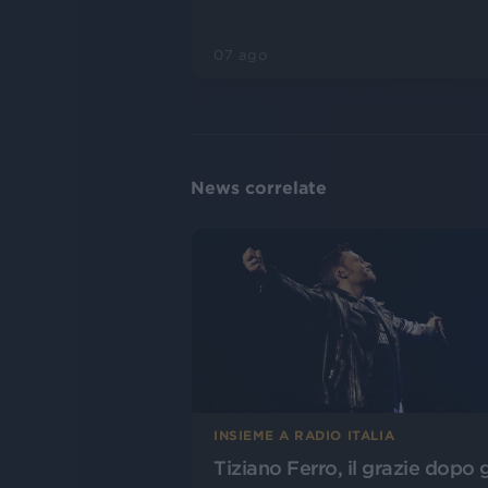
07 ago
News correlate
INSIEME A RADIO ITALIA
Tiziano Ferro, il grazie dopo g