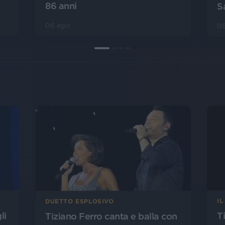
86 anni
S
06 ago
0
IL
DUETTO ESPLOSIVO
li
Ti
Tiziano Ferro canta e balla con