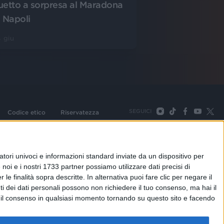
uetto a sorpresa al Maradona
i Napoli
 giu
SEGUICI
Codice etico
Riservatezza
093 Cologno Monzese (Mi) |Tel. +39 02 254441 | Fax +39
TORNA SU
tori univoci e informazioni standard inviate da un dispositivo per
noi e i nostri 1733 partner possiamo utilizzare dati precisi di
le finalità sopra descritte. In alternativa puoi fare clic per negare il
i dei dati personali possono non richiedere il tuo consenso, ma hai il
re il consenso in qualsiasi momento tornando su questo sito e facendo