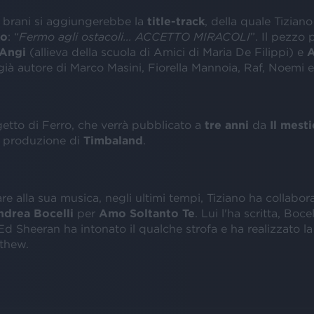
 brani si aggiungerebbe la
title-track
, della quale Tiziano
so
: “
Fermo agli ostacoli... ACCETTO MIRACOLI
”. Il pezzo 
Angi
(allieva della scuola di Amici di Maria De Filippi) e
A
ià autore di Marco Masini, Fiorella Mannoia, Raf, Noemi e a
getto di Ferro, che verrà pubblicato a
tre
anni
da
Il mesti
a produzione di
Timbaland
.
are alla sua musica, negli ultimi tempi, Tiziano ha collabor
ndrea Bocelli
per
Amo Soltanto Te
. Lui l'ha scritta, Bocel
d Sheeran ha intonato il qualche strofa e ha realizzato l
tthew.