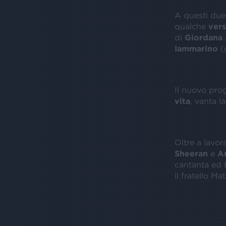
A questi due
qualche
ver
di
Giordana
Iammarino
(g
Il nuovo pro
vita
, vanta l
Oltre a lavor
Sheeran
e
A
cantanta ed E
il fratello Ma