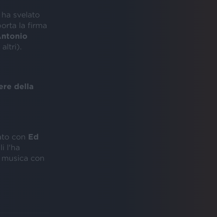
 ha svelato
porta la firma
ntonio
ltri).
ere della
ato con
Ed
li l'ha
a musica con