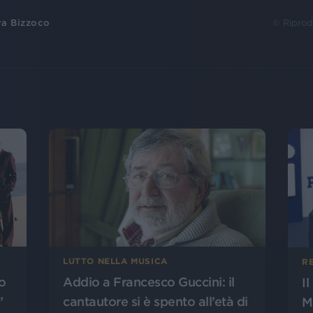
ra Bizzoco
© Riprod
LUTTO NELLA MUSICA
R
o
Addio a Francesco Guccini: il
I
”
cantautore si è spento all’età di
M