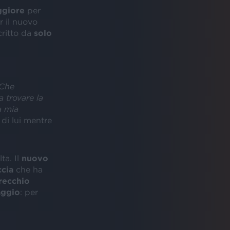
ggiore
per
 il nuovo
ritto da
solo
Che
 trovare la
a mia
di lui mentre
a. Il
nuovo
ccia
che ha
recchio
aggio
: per