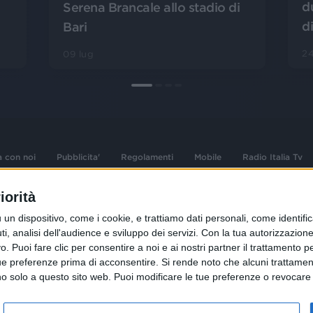
d
Serena Brancale allo stadio di
d
Bari
24
09 lug
a con noi
Pubblicita'
Regolamenti
Mobile
Radio Italia Tv
iorità
 opere dell'ingegno
Sede Amministrativa: Viale Europa 49, 20
dispositivo, come i cookie, e trattiamo dati personali, come identifica
i d'autore e dei diritti
02 25444220
, analisi dell'audience e sviluppo dei servizi.
Con la tua autorizzazione 
.F. e n° iscrizione
 Puoi fare clic per consentire a noi e ai nostri partner il trattamento per 
Sede Legale: Via Savona 97, 20144 Milano
istrata n°286 - 3 Aprile
ue preferenze prima di acconsentire.
Si rende noto che alcuni trattament
anno solo a questo sito web. Puoi modificare le tue preferenze o revoca