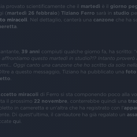
ia provato scientificamente che il
martedì
è il
giorno
pe
gi (
martedì 26 febbraio
)
Tiziano
Ferro
sarà in
studio
per
to miracoli
. Nel dettaglio, canterà una
canzone
che ha sc
eretta
.
 cantante,
39 anni
compiuti qualche giorno fa, ha scritto: “
affrontiamo questo martedì in studio?!? Intanto proverò a
armi... Oggi canto una canzone che ho scritto da solo nell
Oltre a questo messaggio, Tiziano ha pubblicato una
foto
letto
.
ccetto miracoli
di Ferro si sta componendo poco alla volt
ita il prossimo
22 novembre
, conterrebbe quindi una
tra
soletto in cameretta e un'altra che ha registrato con l'
appa
nte. Di quest'ultima, il cantautore ha già regalato un
ass
iccate
qui
.