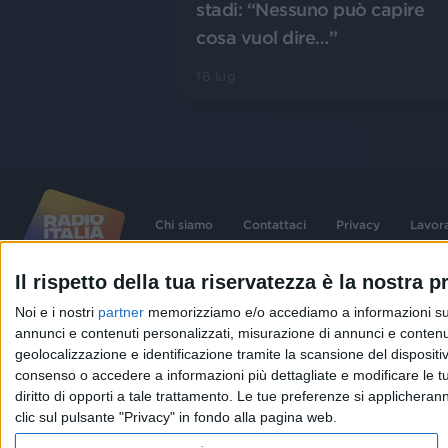
stadi: “Nessuno può capire
cosa vuol dire…”
16 lug
Chi siamo
Contattaci
Privacy
Lavor
Il rispetto della tua riservatezza è la nostra pr
©
2026
RADIO ITALIA S.p.A. P.IVA 06832230152 | Tutti i diritti riservati. Per le
Noi e i nostri
partner
memorizziamo e/o accediamo a informazioni su un 
contenute nel sito sono stati assolti gli obblighi derivanti dalla normativa dei diritt
connessi.
annunci e contenuti personalizzati, misurazione di annunci e contenuti
Capitale Sociale € 580.000,00 interamente versato. Iscr. Reg. Imprese Milano - C
geolocalizzazione e identificazione tramite la scansione del dispositivo.
06832230152. Iscritta al R.E.A. di Milano al n° 1125258. Testata giornalistica Reg
1987.
consenso o accedere a informazioni più dettagliate e modificare le t
diritto di opporti a tale trattamento. Le tue preferenze si applicher
clic sul pulsante "Privacy" in fondo alla pagina web.