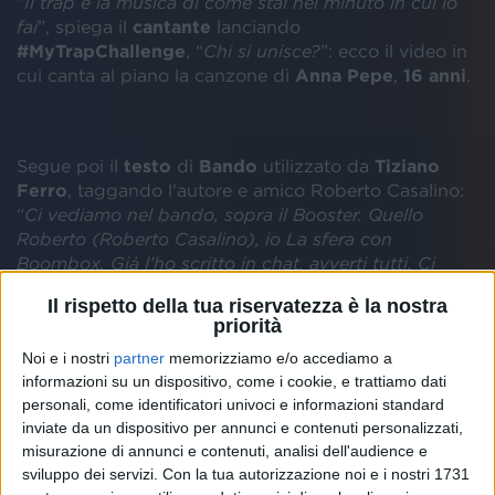
“
Il trap è la musica di come stai nel minuto in cui lo
fai
”, spiega il
cantante
lanciando
#MyTrapChallenge
, “
Chi si unisce?
”: ecco il video in
cui canta al piano la canzone di
Anna Pepe
,
16 anni
.
Segue poi il
testo
di
Bando
utilizzato da
Tiziano
Ferro
, taggando l'autore e amico Roberto Casalino:
“
Ci vediamo nel bando, sopra il Booster. Quello
Roberto (Roberto Casalino), io La sfera con
Boombox. Giá l’ho scritto in chat, avverti tutti. Ci
vediamo alle 6 su FaceTime. Bando sopra il Booster
Il rispetto della tua riservatezza è la nostra
ed io rinchiuso in casa mi sento un bluesman, come il
priorità
96 'I'm a scatman'. L.A. le 9 e lì le 5 attiva Skype
”.
Noi e i nostri
partner
memorizziamo e/o accediamo a
informazioni su un dispositivo, come i cookie, e trattiamo dati
Intanto
Tiziano Ferro
continua ad ospitare su
personali, come identificatori univoci e informazioni standard
Instagram
e sui social personalità internazionali che
inviate da un dispositivo per annunci e contenuti personalizzati,
vogliono bene al nostro Paese: “
Grazie meravigliosa
misurazione di annunci e contenuti, analisi dell'audience e
Phylicia Rashad - sullo schermo la mitica Claire
sviluppo dei servizi.
Con la tua autorizzazione noi e i nostri 1731
Robinson - ma soprattutto innamorata dell’Italia