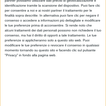
partner possiamo utilizzare dati precisi di geolocalizzazione e
come nessuno. E Dola per le risate, le lacrime, la
identificazione tramite la scansione del dispositivo. Puoi fare clic
musica di ieri. La nostra video chat è adesso sulla
per consentire a noi e ai nostri partner il trattamento per le
mia Instagram TV
”.
finalità sopra descritte. In alternativa puoi fare clic per negare il
consenso o accedere a informazioni più dettagliate e modificare
le tue preferenze prima di acconsentire.
Si rende noto che
In questi giorni il cantante di Latina ha annunciato
alcuni trattamenti dei dati personali possono non richiedere il tuo
una collaborazione musicale proprio con
Condola
consenso, ma hai il diritto di opporti a tale trattamento. Le tue
Rashad
, la figlia di
Claire
de
I Robinson
.
preferenze si applicheranno solo a questo sito web. Puoi
modificare le tue preferenze o revocare il consenso in qualsiasi
momento tornando su questo sito e facendo clic sul pulsante
"Privacy" in fondo alla pagina web.
#LAURATIZIANO (IL DUETTO)