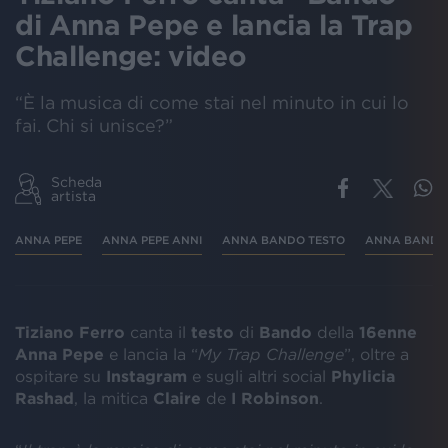
di Anna Pepe e lancia la Trap
Challenge: video
“È la musica di come stai nel minuto in cui lo
fai. Chi si unisce?”
Scheda
artista
ANNA PEPE
ANNA PEPE ANNI
ANNA BANDO TESTO
ANNA BANDO
Tiziano Ferro
canta il
testo
di
Bando
della
16enne
Anna
Pepe
e lancia la “
My Trap Challenge
”, oltre a
ospitare su
Instagram
e sugli altri social
Phylicia
Rashad
, la mitica
Claire
de
I Robinson
.