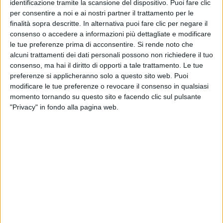
In
Buona (cattiva) sorte
la voce e la melodia del
identificazione tramite la scansione del dispositivo. Puoi fare clic
cantante di Latina si fondono con gli interventi vocali
per consentire a noi e ai nostri partner il trattamento per le
e l’inconfondibile stile di
Timbaland
, che lo ha
finalità sopra descritte. In alternativa puoi fare clic per negare il
prodotto. Il
nuovo singolo
rappresenta la perfetta
consenso o accedere a informazioni più dettagliate e modificare
unione tra la scrittura di
Tiziano
Ferro
e il beat del
le tue preferenze prima di acconsentire.
Si rende noto che
alcuni trattamenti dei dati personali possono non richiedere il tuo
producer americano, è una hit soulful senza confini
consenso, ma hai il diritto di opporti a tale trattamento. Le tue
geografici né di genere.
preferenze si applicheranno solo a questo sito web. Puoi
modificare le tue preferenze o revocare il consenso in qualsiasi
momento tornando su questo sito e facendo clic sul pulsante
"Privacy" in fondo alla pagina web.