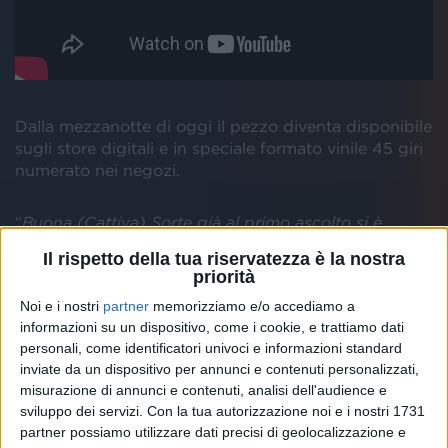
Dalla mezzanotte di oggi il pezzo diventa disponibile
sugli store digitali e in speciale formato vinile 45 giri
numerato nei negozi.
“
Buona (Cattiva) Sorte già al primo ascolto si è
mostrata come la canzone di apertura di questo
Il rispetto della tua riservatezza è la nostra
percorso
”, racconta
Tiziano Ferro
, “
È una canzone
priorità
di rottura, dinamica, che parla d’amore con
Noi e i nostri
partner
memorizziamo e/o accediamo a
sfumature di cinismo e umorismo nero. È solo un
informazioni su un dispositivo, come i cookie, e trattiamo dati
assaggio di quello che sarà un disco che marca
personali, come identificatori univoci e informazioni standard
l’inizio di una nuova epoca per me. Un album fresco,
inviate da un dispositivo per annunci e contenuti personalizzati,
onesto, energico, figlio dell’esigenza di consegnarmi
misurazione di annunci e contenuti, analisi dell'audience e
ad esperienze nuove
”.
sviluppo dei servizi.
Con la tua autorizzazione noi e i nostri 1731
partner possiamo utilizzare dati precisi di geolocalizzazione e