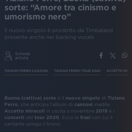
sorte: “Amore tra cinismo e
umorismo nero”
Il nuovo singolo è prodotto da Timbaland
presente anche nei backing vocals
Scheda
artista
TIZIANO FERRO CANZONI
TIZIANO FERRO TOUR 2020
ACCETTO MIRA
Buona (cattiva) sorte
è il
nuovo singolo
di
Tiziano
Ferro
, che anticipa l'album di
canzoni
inedite
Accetto miracoli
in uscita a novembre
2019
e i
concerti
del
tour
2020
. Ecco le
frasi
con cui il
cantante spiega il brano.