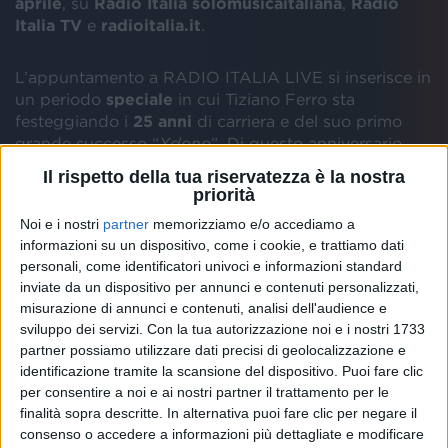
aprile
, su
Radio Italia solomusicaitaliana
,
Radio
Italia TV
e
radioitalia.it
.
L’appuntamento a RADIO ITALIA LIVE si inserisce in
un periodo
speciale
in cui Tiziano Ferro sta
festeggiando i
25 anni
di carriera e del suo primo
grande successo “
Xdono
”. Di questo anniversario,
celebrato di recente anche a
Sanremo
, e di molto
Il rispetto della tua riservatezza è la nostra
altro, il cantautore parlerà ai nostri microfoni, insieme
priorità
a
Giuditta Arecco
e
Daniela Cappelletti
.
Noi e i nostri
partner
memorizziamo e/o accediamo a
informazioni su un dispositivo, come i cookie, e trattiamo dati
Tiziano, però, è pronto a farci anche
cantare a
personali, come identificatori univoci e informazioni standard
squarciagola
con alcuni dei suoi più grandi
successi
inviate da un dispositivo per annunci e contenuti personalizzati,
e brani dell’ultimo album “
Sono un grande
”. Il
misurazione di annunci e contenuti, analisi dell'audience e
progetto, il
22 maggio
, tornerà in una versione
sviluppo dei servizi.
Con la tua autorizzazione noi e i nostri 1733
Deluxe
, ricca di collaborazioni, già anticipata dal
partner possiamo utilizzare dati precisi di geolocalizzazione e
duetto con Giorgia
nel singolo “
Superstar
”.
identificazione tramite la scansione del dispositivo. Puoi fare clic
per consentire a noi e ai nostri partner il trattamento per le
finalità sopra descritte. In alternativa puoi fare clic per negare il
consenso o accedere a informazioni più dettagliate e modificare