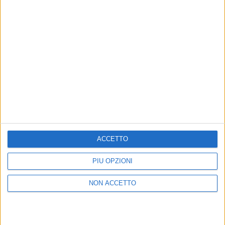
l’appuntamento è questa sera (venerdì 21 aprile),
alle
ore 21.00
, in contemporanea su
Radio Italia
solomusicaitaliana
,
Radio Italia TV
e in streaming su
radioitalia.it
.
di
Andrea Basso
© Riproduzione riservata
ACCETTO
Ultime news
Vedi tutte
PIÙ OPZIONI
NON ACCETTO