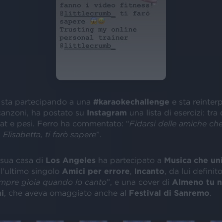
e sta partecipando a una
#karaokechallenge
e sta reinte
 canzoni, ha postato su
Instagram
una lista di esercizi: tra 
at e pesi. Ferro ha commentato: “
Fidarsi delle amiche che
 Elisabetta, ti farò sapere
”.
 sua casa di
Los Angeles
ha partecipato a
Musica che un
'ultimo singolo
Amici per errore
,
Incanto
, da lui definito
mpre gioia quando lo canto
”, e una cover di
Almeno tu n
i
, che aveva omaggiato anche al
Festival di Sanremo
.