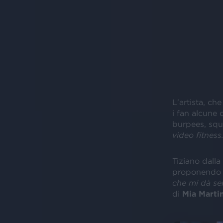
L'artista, ch
i fan alcune
burpees, squ
video fitness.
Tiziano dalla
proponendo l
che mi dà se
di
Mia Martin