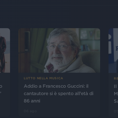
LUTTO NELLA MUSICA
R
o
Addio a Francesco Guccini: il
I
”
cantautore si è spento all’età di
M
86 anni
S
06 ago
0