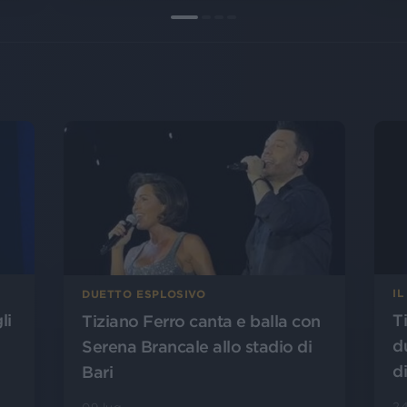
IL
DUETTO ESPLOSIVO
li
Ti
Tiziano Ferro canta e balla con
d
Serena Brancale allo stadio di
d
Bari
24