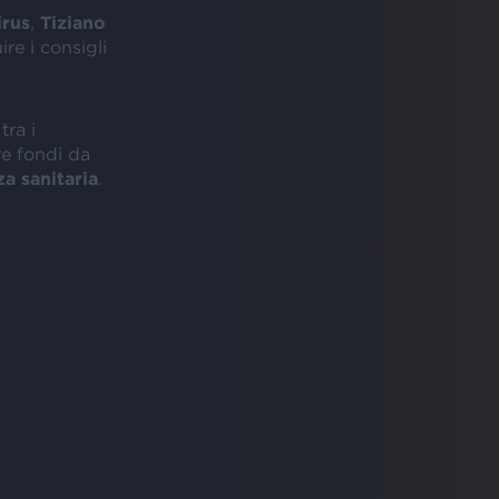
rus
,
Tiziano
ire i consigli
tra i
re fondi da
a sanitaria
.