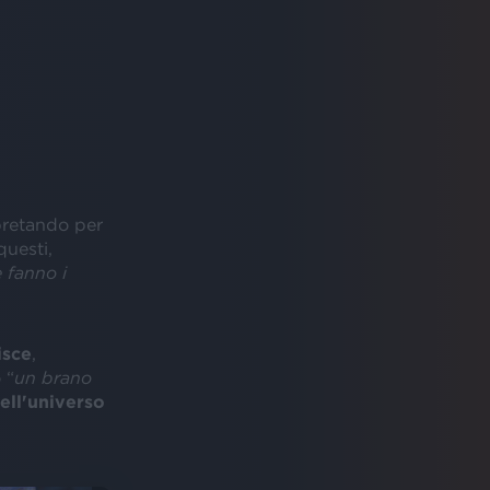
rpretando per
questi,
 fanno i
isce
,
 “
un brano
ell'universo