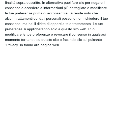
finalità sopra descritte. In alternativa puoi fare clic per negare il
consenso o accedere a informazioni più dettagliate e modificare
le tue preferenze prima di acconsentire.
Si rende noto che
alcuni trattamenti dei dati personali possono non richiedere il tuo
consenso, ma hai il diritto di opporti a tale trattamento. Le tue
preferenze si applicheranno solo a questo sito web. Puoi
modificare le tue preferenze o revocare il consenso in qualsiasi
momento tornando su questo sito e facendo clic sul pulsante
"Privacy" in fondo alla pagina web.
TIZIANO FERRO - SERE NERE (#RILIVE
2023)
In “
111
”,
Tiziano Ferro
ha inserito
canzoni
capolavoro
come “
Sere nere
”, “
Ti voglio bene
” e
“
Non me lo so spiegare
”.
“
111
” ha ricevuto un apprezzamento planetario da