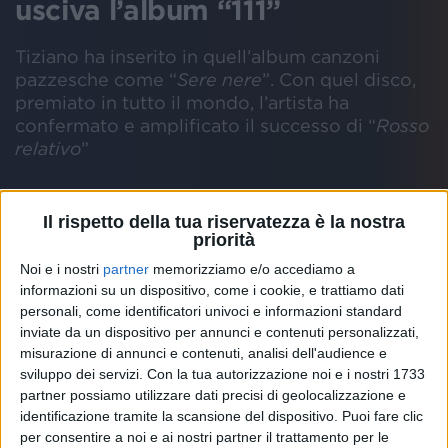
usciva l’album “111”
Tiziano ha inserito in quell’album canzoni
pazzesche come “
Sere nere
”. Con quel disco,
premiato in tutto il mondo, l’artista ha
confermato e amplificato il successo di “
Rosso
relativo
”
Scheda
artista
Il rispetto della tua riservatezza è la nostra
priorità
TIZIANO FERRO
TIZIANO FERRO CANZONI
TIZIANO FERRO 111
TIZI
Noi e i nostri
partner
memorizziamo e/o accediamo a
informazioni su un dispositivo, come i cookie, e trattiamo dati
personali, come identificatori univoci e informazioni standard
inviate da un dispositivo per annunci e contenuti personalizzati,
misurazione di annunci e contenuti, analisi dell'audience e
Tiziano Ferro sta festeggiando i 20 anni di “
111
”
,
sviluppo dei servizi.
Con la tua autorizzazione noi e i nostri 1733
l’album che è uscito il 7 novembre del 2003 e con
partner possiamo utilizzare dati precisi di geolocalizzazione e
cui ha confermato il successo di “
Rosso relativo
” del
identificazione tramite la scansione del dispositivo. Puoi fare clic
2001. Il titolo del disco si riferisce al peso raggiunto
per consentire a noi e ai nostri partner il trattamento per le
dal cantautore durante l'adolescenza.