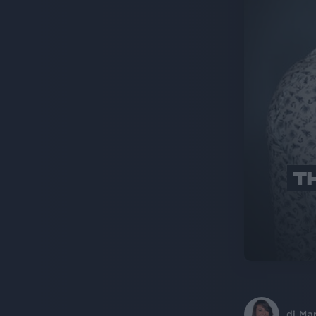
TH
di
Ma