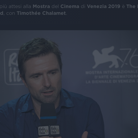
più attesi alla
Mostra
del
Cinema
di
Venezia 2019
è
The 
ôd
, con
Timothée Chalamet
.