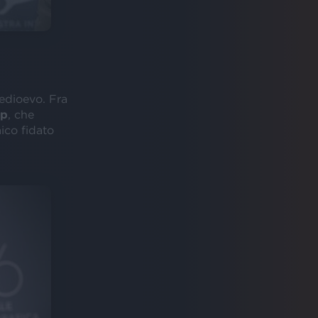
Medioevo. Fra
pp
, che
mico fidato