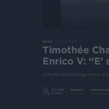
02 set 2019
NEWS
Timothée Chal
Enrico V: “E’ s
A Radio Italia spiega come si è
Scheda
ENRICO V
MOSTRA CI
artista