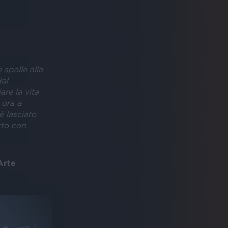
 spalle alla
Hal
are la vita
 ora a
 è lasciato
rto con
Arte