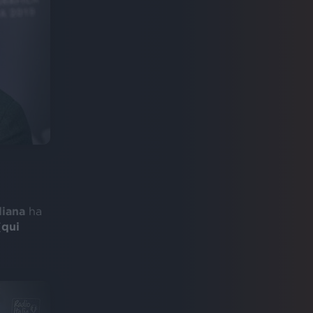
liana
ha
(
qui