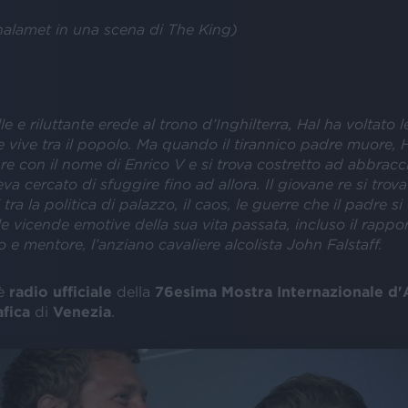
alamet in una scena di The King)
le e riluttante erede al trono d’Inghilterra, Hal ha voltato le
 e vive tra il popolo. Ma quando il tirannico padre muore, 
re con il nome di Enrico V e si trova costretto ad abbracci
eva cercato di sfuggire fino ad allora. Il giovane re si trova
tra la politica di palazzo, il caos, le guerre che il padre si
e le vicende emotive della sua vita passata, incluso il rappo
o e mentore, l’anziano cavaliere alcolista John Falstaff.
è
radio ufficiale
della
76esima Mostra Internazionale d'
fica
di
Venezia
.