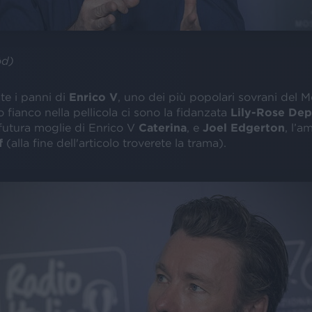
ôd)
te i panni di
Enrico V
, uno dei più popolari sovrani del 
suo fianco nella pellicola ci sono la fidanzata
Lily-Rose De
 futura moglie di Enrico V
Caterina
, e
Joel Edgerton
, l’a
f
(alla fine dell'articolo troverete la trama).