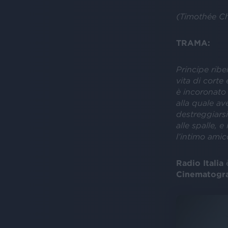
(Timothée Ch
TRAMA:
Principe ribel
vita di corte
è incoronato 
alla quale av
destreggiarsi 
alle spalle, 
l’intimo amic
Radio Italia
Cinematogra