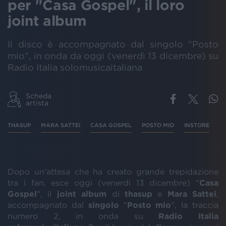
per "Casa Gospel", il loro
joint album
Il disco è accompagnato dal singolo "Posto
mio", in onda da oggi (venerdì 13 dicembre) su
Radio Italia solomusicaitaliana
Scheda
artista
THASUP
MARA SATTEI
CASA GOSPEL
POSTO MIO
INSTORE
Dopo un'attesa che ha creato grande trepidazione
tra i fan, esce oggi (venerdì 13 dicembre) "
Casa
Gospel
", il
joint
album
di
thasup
e
Mara
Sattei
,
accompagnato dal
singolo
"
Posto
mio
", la traccia
numero 2, in onda su
Radio
Italia