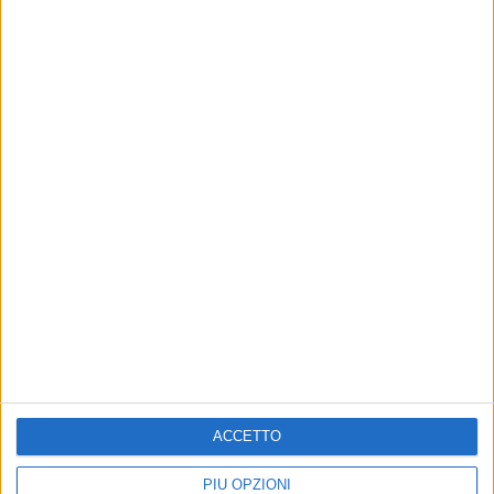
Visualizza questo post su Instagram
Un post condiviso da thavide (@thasup)
Ecco la
tracklist
completa di "
Casa Gospel
":
1. "Egli è il re"
2. "Posto mio"
3. "Bless su bless"
ACCETTO
4. "Back to back"
5. "Come polvere"
PIÙ OPZIONI