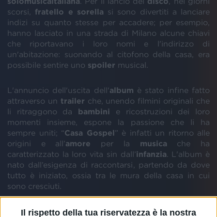
solomusicaitaliana
. Per il lancio del
disco
, nei giorni
scorsi,
fratello
e
sorella
si sono divertiti a lanciare
indizi su quanto stesse per accadere; per esempio,
hanno lasciato in una strada di Milano alcune chiavi
che riportavano i loro nomi e l'indirizzo di
un'abitazione: suonando al citofono della casa, era
possibile sentire uno
spoiler
musical.
L'annuncio dell'uscita dell'
album
è stato infine fatto
attraverso un
trailer
che, unendo filmini originali che
li ritraggono da
bambini
e ricostruzioni dei loro
momenti insieme, espone la passione che li ha
sempre uniti; “
Casa
Gospel
” è infatti un ritorno alle
origini e all’
amore
per la
musica
che ha
caratterizzato la loro vita sin dall’
infanzia
. L'album è
nato dall’esigenza di raccontarsi, partendo da dove
tutto è iniziato, ossia tra le mura della casa in cui
sono cresciuti.
Il rispetto della tua riservatezza è la nostra