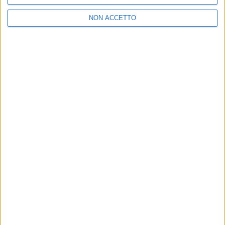
6. "So che ci sei"
7. "One king"
NON ACCETTO
8. "Occhi miei"
di
Maria Vittoria Pezzoni
© Riproduzione riservata
Ultime news
Vedi tutte