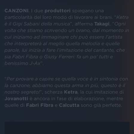
CANZONI
. I due
produttori
spiegano una
particolarità del loro modo di lavorare ai brani. “
Ketra
è il Gigi Sabani della musica
”, afferma
Takagi
, “
Ogni
volta che stiamo scrivendo un brano, dal momento in
cui iniziamo ad immaginare chi può essere l'artista
che interpreterà al meglio quella melodia e quelle
parole, lui inizia a fare l'imitazione del cantante, che
sia Fabri Fibra o Giusy Ferreri: fa un po' tutti e
benissimo J-Ax
”.
“
Per provare a capire se quella voce è in sintonia con
la canzone, abbiamo questa arma in più, questo è il
nostro segreto!
”, scherza
Ketra
, la cui imitazione di
Jovanotti
è ancora in fase di elaborazione, mentre
quelle di
Fabri Fibra
e
Calcutta
sono già perfette.