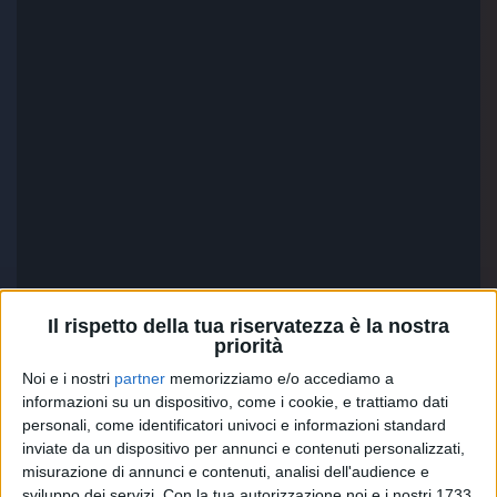
Il rispetto della tua riservatezza è la nostra
priorità
Noi e i nostri
partner
memorizziamo e/o accediamo a
informazioni su un dispositivo, come i cookie, e trattiamo dati
JOVANOTTI
. Questi grandi producer ci hanno
personali, come identificatori univoci e informazioni standard
abituato a hit ritmate e tormentoni estivi,
come la
inviate da un dispositivo per annunci e contenuti personalizzati,
nuova
La luna e la gatta
e
Da sola in the night
con
misurazione di annunci e contenuti, analisi dell'audience e
Elisa
, però hanno anche remixato
Affermativo
sviluppo dei servizi.
Con la tua autorizzazione noi e i nostri 1733