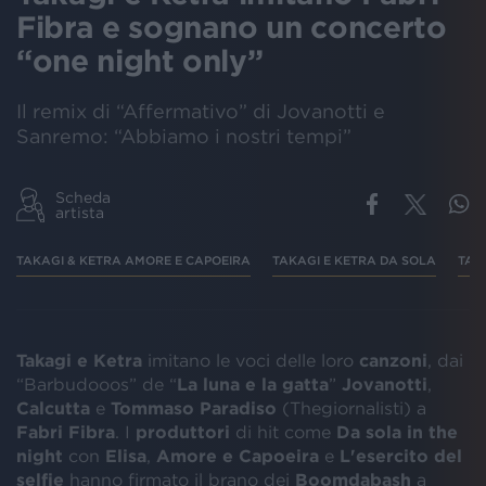
Fibra e sognano un concerto
“one night only”
Il remix di “Affermativo” di Jovanotti e
Sanremo: “Abbiamo i nostri tempi”
Scheda
artista
TAKAGI & KETRA AMORE E CAPOEIRA
TAKAGI E KETRA DA SOLA
TAK
Takagi e Ketra
imitano le voci delle loro
canzoni
, dai
“Barbudooos” de “
La luna e la gatta
”
Jovanotti
,
Calcutta
e
Tommaso
Paradiso
(Thegiornalisti) a
Fabri Fibra
. I
produttori
di hit come
Da sola in the
night
con
Elisa
,
Amore e Capoeira
e
L'esercito del
selfie
hanno firmato il brano dei
Boomdabash
a