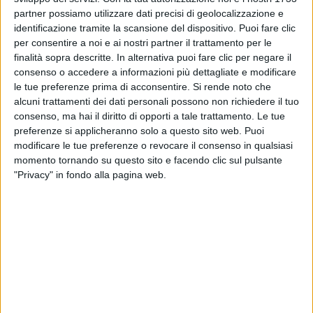
dell'album
Oh, Vita!
di
Jovanotti
, un singolo
partner possiamo utilizzare dati precisi di geolocalizzazione e
attualissimo sul tema dei migranti. Perché li ha colpiti
identificazione tramite la scansione del dispositivo. Puoi fare clic
proprio quel pezzo? “
Mi ha colpito in particolar
per consentire a noi e ai nostri partner il trattamento per le
modo tutto il disco di Lorenzo, fatto con Rick Rubin:
finalità sopra descritte. In alternativa puoi fare clic per negare il
è un album nudo, senza orpelli
”, risponde
Takagi
, “
Di
consenso o accedere a informazioni più dettagliate e modificare
quella canzone mi ha colpito un sacco il testo,
le tue preferenze prima di acconsentire.
Si rende noto che
fortissimo, che ci ha ispirato una versione un
alcuni trattamenti dei dati personali possono non richiedere il tuo
pochettino più mossa dell'originale che aveva un
consenso, ma hai il diritto di opporti a tale trattamento. Le tue
andamento solo chitarra e voce
”.
preferenze si applicheranno solo a questo sito web. Puoi
modificare le tue preferenze o revocare il consenso in qualsiasi
momento tornando su questo sito e facendo clic sul pulsante
Questa collaborazione ha permesso loro di mostrare
"Privacy" in fondo alla pagina web.
anche un'anima diversa delle loro produzioni.