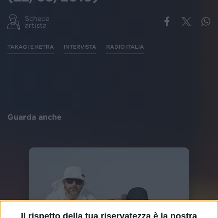
Scheda
artista
TAKAGI E KETRA
INTERVISTA
RADIO ITALIA
Guarda anche
Il rispetto della tua riservatezza è la nostra