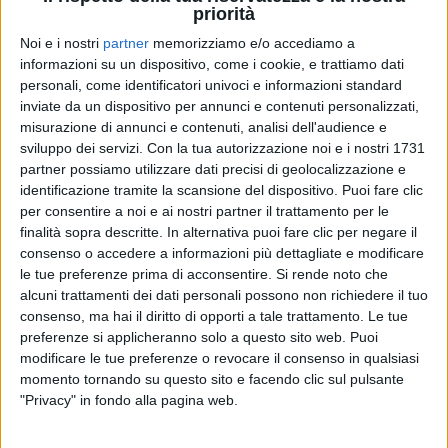
priorità
Noi e i nostri
partner
memorizziamo e/o accediamo a
informazioni su un dispositivo, come i cookie, e trattiamo dati
personali, come identificatori univoci e informazioni standard
inviate da un dispositivo per annunci e contenuti personalizzati,
misurazione di annunci e contenuti, analisi dell'audience e
TAKAGI & KETRA
sviluppo dei servizi.
Con la tua autorizzazione noi e i nostri 1731
ARTISTA DAY
partner possiamo utilizzare dati precisi di geolocalizzazione e
identificazione tramite la scansione del dispositivo. Puoi fare clic
per consentire a noi e ai nostri partner il trattamento per le
2
VIDEO
finalità sopra descritte. In alternativa puoi fare clic per negare il
consenso o accedere a informazioni più dettagliate e modificare
le tue preferenze prima di acconsentire.
Si rende noto che
alcuni trattamenti dei dati personali possono non richiedere il tuo
consenso, ma hai il diritto di opporti a tale trattamento. Le tue
preferenze si applicheranno solo a questo sito web. Puoi
News correlate
modificare le tue preferenze o revocare il consenso in qualsiasi
momento tornando su questo sito e facendo clic sul pulsante
"Privacy" in fondo alla pagina web.