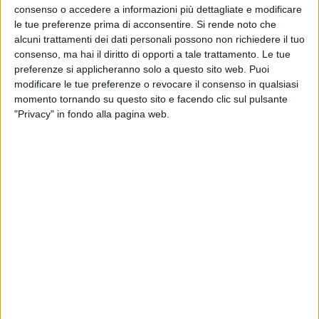
consenso o accedere a informazioni più dettagliate e modificare
le tue preferenze prima di acconsentire.
Si rende noto che
alcuni trattamenti dei dati personali possono non richiedere il tuo
consenso, ma hai il diritto di opporti a tale trattamento. Le tue
preferenze si applicheranno solo a questo sito web. Puoi
modificare le tue preferenze o revocare il consenso in qualsiasi
momento tornando su questo sito e facendo clic sul pulsante
"Privacy" in fondo alla pagina web.
Un post condiviso da subsonica (@subsonicaofficial)
I
biglietti
per le date europee e italiane di
“
Subsonica Club Tour 2025
” saranno disponibili da
venerdì 11 ottobre
, a partire dalle ore 10.
"Il
club
è il luogo dove tutto quello che ci riguarda è
nato”, raccontano i
Subsonica
, “in quegli anni,
oltretutto, negli stessi club, potevi ballarci la jungle, i
ritmi uk spezzati, la cassa dritta, ma anche assistere a