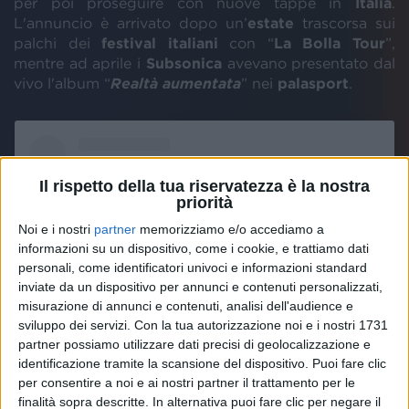
per poi proseguire con nuove tappe in
Italia
.
L'annuncio è arrivato dopo un’
estate
trascorsa sui
palchi dei
festival italiani
con “
La Bolla Tour
”,
mentre ad aprile i
Subsonica
avevano presentato dal
vivo l'album “
Realtà aumentata
” nei
palasport
.
Il rispetto della tua riservatezza è la nostra
priorità
Noi e i nostri
partner
memorizziamo e/o accediamo a
informazioni su un dispositivo, come i cookie, e trattiamo dati
personali, come identificatori univoci e informazioni standard
inviate da un dispositivo per annunci e contenuti personalizzati,
misurazione di annunci e contenuti, analisi dell'audience e
sviluppo dei servizi.
Con la tua autorizzazione noi e i nostri 1731
partner possiamo utilizzare dati precisi di geolocalizzazione e
identificazione tramite la scansione del dispositivo. Puoi fare clic
Visualizza questo post su Instagram
per consentire a noi e ai nostri partner il trattamento per le
finalità sopra descritte. In alternativa puoi fare clic per negare il