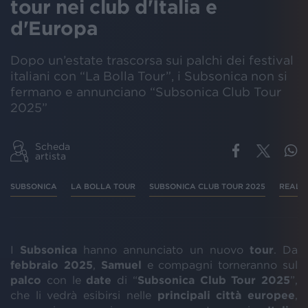
tour nei club d'Italia e
d'Europa
Dopo un’estate trascorsa sui palchi dei festival
italiani con “La Bolla Tour”, i Subsonica non si
fermano e annunciano “Subsonica Club Tour
2025”
Scheda
artista
SUBSONICA
LA BOLLA TOUR
SUBSONICA CLUB TOUR 2025
REALT
I
Subsonica
hanno annunciato un nuovo
tour
. Da
febbraio 2025
,
Samuel
e compagni torneranno sul
palco
con le
date
di “
Subsonica Club Tour 2025
”,
che li vedrà esibirsi nelle
principali città europee
,