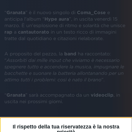
“
Granata
” è il nuovo singolo di
Coma_Cose
e
anticipa l'album “
Hype aura
”, in uscita venerdì 15
marzo. È un'esplosione di ritmo e solarità che unisce
rap
a
cantautorato
in un testo ricco di immagini
tratte dal quotidiano e citazioni rielaborate.
A proposito del pezzo, la
band
ha raccontato:
“
Assorbiti dai mille input che viviamo è necessario
spegnere tutto e accendere la musica, impugnare le
bacchette e suonare la batteria allontanando per un
attimo tutti i problemi: così è nato il brano
”.
“
Granata
” sarà accompagnato da un
videoclip
, in
uscita nei prossimi giorni.
I
Coma_Cose
nascono a
Milano
nei primi mesi del
Il rispetto della tua riservatezza è la nostra