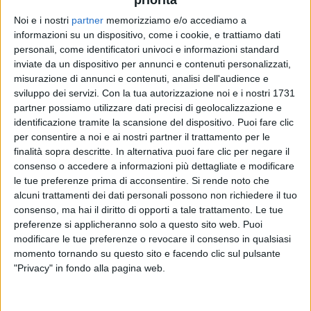
priorità
2017 dall'incontro di
Fausto Lama
, all'anagrafe
Fausto Zanardelli, e
California
, nome d'arte di
Noi e i nostri
partner
memorizziamo e/o accediamo a
Francesca Mesiano.
informazioni su un dispositivo, come i cookie, e trattiamo dati
personali, come identificatori univoci e informazioni standard
inviate da un dispositivo per annunci e contenuti personalizzati,
Dal 30 marzo saranno live nei club con “
Hype Aura
misurazione di annunci e contenuti, analisi dell'audience e
Tour
”. Al momento hanno annunciato le prime
nove
sviluppo dei servizi.
Con la tua autorizzazione noi e i nostri 1731
date
: il 30 marzo si esibiranno a
Padova
, l'1 aprile a
partner possiamo utilizzare dati precisi di geolocalizzazione e
Firenze
, il 2 a
Milano
, il 5 a
Nonantola
(
Modena
), il
identificazione tramite la scansione del dispositivo. Puoi fare clic
7 a
Senigallia
(
Ancona
), l'8 a
Torino
, il 12 a
Napoli
, il
per consentire a noi e ai nostri partner il trattamento per le
13 a
Modugno
(
Bari
) e il 14 a
Roma
. I
biglietti
sono
finalità sopra descritte. In alternativa puoi fare clic per negare il
già disponibili.
consenso o accedere a informazioni più dettagliate e modificare
le tue preferenze prima di acconsentire.
Si rende noto che
alcuni trattamenti dei dati personali possono non richiedere il tuo
© Riproduzione riservata
consenso, ma hai il diritto di opporti a tale trattamento. Le tue
preferenze si applicheranno solo a questo sito web. Puoi
modificare le tue preferenze o revocare il consenso in qualsiasi
momento tornando su questo sito e facendo clic sul pulsante
"Privacy" in fondo alla pagina web.
Ultime news
Vedi tutte