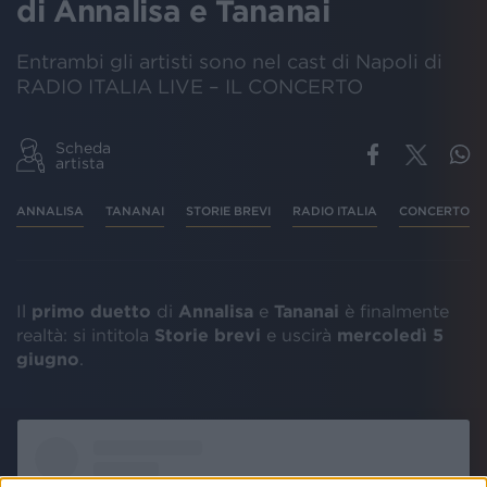
di Annalisa e Tananai
Entrambi gli artisti sono nel cast di Napoli di
RADIO ITALIA LIVE – IL CONCERTO
Scheda
artista
ANNALISA
TANANAI
STORIE BREVI
RADIO ITALIA
CONCERTO
Il
primo duetto
di
Annalisa
e
Tananai
è finalmente
realtà: si intitola
Storie brevi
e uscirà
mercoledì 5
giugno
.