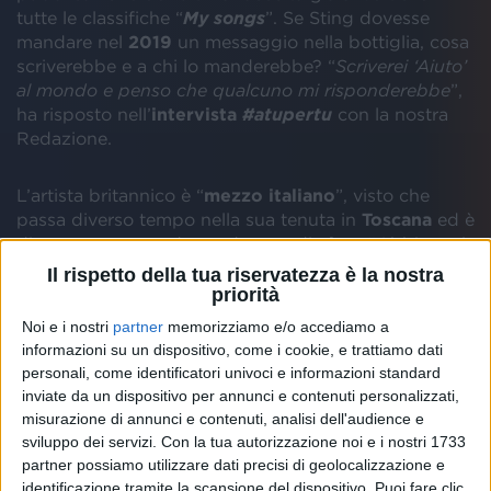
tutte le classifiche “
My songs
”. Se Sting dovesse
mandare nel
2019
un messaggio nella bottiglia, cosa
scriverebbe e a chi lo manderebbe? “
Scriverei ‘Aiuto’
al mondo e penso che qualcuno mi risponderebbe
”,
ha risposto nell’
intervista
#atupertu
con la nostra
Redazione.
L’artista britannico è “
mezzo italiano
”, visto che
passa diverso tempo nella sua tenuta in
Toscana
ed è
diventato un grande produttore di
vino
. “
Abbiamo la
fortuna di avere un team di enologi professionisti e lo
Il rispetto della tua riservatezza è la nostra
vendiamo in tutto il mondo, è un grande orgoglio
”.
priorità
Noi e i nostri
partner
memorizziamo e/o accediamo a
Nel corso della sua straordinaria carriera, Sting ha
informazioni su un dispositivo, come i cookie, e trattiamo dati
collaborato con
Zucchero
. Indimenticabile è la loro
personali, come identificatori univoci e informazioni standard
versione di “
Muoio per te
”: “
Voleva che la cantassi
inviate da un dispositivo per annunci e contenuti personalizzati,
misurazione di annunci e contenuti, analisi dell'audience e
con l’accento bolognese
”, ha scherzato lui.
sviluppo dei servizi.
Con la tua autorizzazione noi e i nostri 1733
partner possiamo utilizzare dati precisi di geolocalizzazione e
Se volete scoprire qual è la
prima parola di italiano
identificazione tramite la scansione del dispositivo. Puoi fare clic