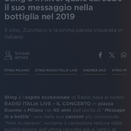
il suo messaggio nella
bottiglia nel 2019
Il vino, Zucchero e la prima parola imparata in
italiano
Scheda
artista
STING MILANO
STING RADIO ITALIA LIVE
ANDREA DAZ
STING MIL
Sting
è l’
ospite eccezionale
di Radio Italia al nostro
RADIO ITALIA LIVE – IL CONCERTO
in
piazza
Duomo
a
Milano
nei
40 anni
dall’uscita di “
Message
in a bottle
”, una delle sue
canzoni
più conosciute.
“
Non lo sapevo
”, esclama il cantautore reduce dalla
pubblicazione dell’ultima raccolta già ai vertici di