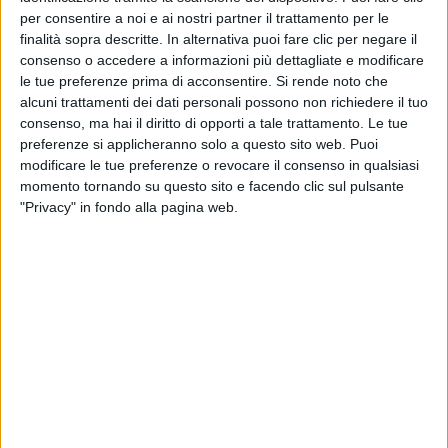
che Sting ha imparato, guardate il
video qui sotto
.
per consentire a noi e ai nostri partner il trattamento per le
finalità sopra descritte. In alternativa puoi fare clic per negare il
consenso o accedere a informazioni più dettagliate e modificare
le tue preferenze prima di acconsentire.
Si rende noto che
alcuni trattamenti dei dati personali possono non richiedere il tuo
consenso, ma hai il diritto di opporti a tale trattamento. Le tue
preferenze si applicheranno solo a questo sito web. Puoi
modificare le tue preferenze o revocare il consenso in qualsiasi
momento tornando su questo sito e facendo clic sul pulsante
#ATUPERTU CON STING (RADIO ITALIA
"Privacy" in fondo alla pagina web.
LIVE IL CONCERTO 2019)