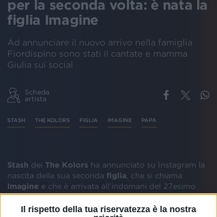
per la seconda volta: è nata la
figlia Imagine
Ad annunciare il nuovo arrivo nella famiglia
Fiordispino sono stati il cantate e mamma
Giulia sui social
Scheda
artista
STASH
THE KOLORS
FIGLIA
IMAGINE
PAPÀ
Stash
dei
The Kolors
ha annunciato su Instagram la
nascita della sua seconda
figlia
, che si chiama
Imagine
e che è arrivata all’indomani del 27esimo
compleanno della sua mamma
Giulia Belmonte
.
Il rispetto della tua riservatezza è la nostra