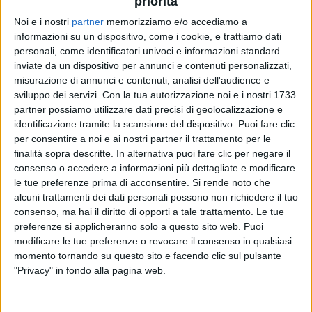
priorità
Per annunciare il lieto evento, il cantante ha
pubblicato una
foto
delle manine della piccola,
Noi e i nostri
partner
memorizziamo e/o accediamo a
informazioni su un dispositivo, come i cookie, e trattiamo dati
scrivendo: “
Non esistono parole in grado di
personali, come identificatori univoci e informazioni standard
raccontare quello che stiamo vivendo ora
”.
Stash
inviate da un dispositivo per annunci e contenuti personalizzati,
aveva da tempo annunciato che sarebbe diventato
misurazione di annunci e contenuti, analisi dell'audience e
un’altra volta papà di una bambina
, ma non aveva
sviluppo dei servizi.
Con la tua autorizzazione noi e i nostri 1733
anticipato nulla sul nome scelto per la figlia, che è
partner possiamo utilizzare dati precisi di geolocalizzazione e
evidentemente ispirato al celebre brano di John
identificazione tramite la scansione del dispositivo. Puoi fare clic
Lennon.
per consentire a noi e ai nostri partner il trattamento per le
finalità sopra descritte. In alternativa puoi fare clic per negare il
consenso o accedere a informazioni più dettagliate e modificare
le tue preferenze prima di acconsentire.
Si rende noto che
alcuni trattamenti dei dati personali possono non richiedere il tuo
consenso, ma hai il diritto di opporti a tale trattamento. Le tue
preferenze si applicheranno solo a questo sito web. Puoi
modificare le tue preferenze o revocare il consenso in qualsiasi
momento tornando su questo sito e facendo clic sul pulsante
"Privacy" in fondo alla pagina web.