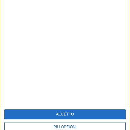
luglio
saranno a
Paganica
(L’Aquila).
di
Mara Bizzoco
© Riproduzione riservata
Ultime news
Vedi tutte
ACCETTO
PIÙ OPZIONI