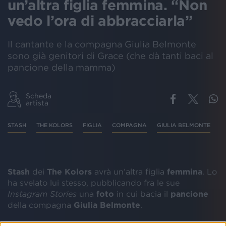
un’altra figlia femmina. “Non
vedo l’ora di abbracciarla”
Il cantante e la compagna Giulia Belmonte
sono già genitori di Grace (che dà tanti baci al
pancione della mamma)
Scheda
artista
STASH
THE KOLORS
FIGLIA
COMPAGNA
GIULIA BELMONTE
Stash
dei
The
Kolors
avrà un’altra figlia
femmina
. Lo
ha svelato lui stesso, pubblicando fra le sue
Instagram Stories
una
foto
in cui bacia il
pancione
della compagna
Giulia
Belmonte
.