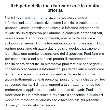
“
Arriverà un’altra femmina nella mia vita… e io non
Il rispetto della tua riservatezza è la nostra
vedo l’ora di abbracciarla! Sono felice
”, ha confessato
priorità
il cantante.
Noi e i nostri
partner
memorizziamo e/o accediamo a
informazioni su un dispositivo, come i cookie, e trattiamo dati
personali, come identificatori univoci e informazioni standard
inviate da un dispositivo per annunci e contenuti personalizzati,
misurazione di annunci e contenuti, analisi dell'audience e
sviluppo dei servizi.
Con la tua autorizzazione noi e i nostri 1733
partner possiamo utilizzare dati precisi di geolocalizzazione e
identificazione tramite la scansione del dispositivo. Puoi fare clic
per consentire a noi e ai nostri partner il trattamento per le
finalità sopra descritte. In alternativa puoi fare clic per negare il
consenso o accedere a informazioni più dettagliate e modificare
le tue preferenze prima di acconsentire.
Si rende noto che
alcuni trattamenti dei dati personali possono non richiedere il tuo
consenso, ma hai il diritto di opporti a tale trattamento. Le tue
preferenze si applicheranno solo a questo sito web. Puoi
modificare le tue preferenze o revocare il consenso in qualsiasi
momento tornando su questo sito e facendo clic sul pulsante
"Privacy" in fondo alla pagina web.