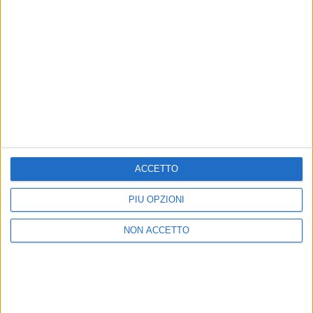
italiani
. Di seguito, trovate il
calendario completo
del suo tour:
16 novembre 2024
– Roma, Palazzo dello Sport
19 novembre 2024
– Bari, Palaflorio
20 novembre 2024
– Napoli, Palapartenope
ACCETTO
25 novembre 2024
– Milano, Assago Forum –
SOLD
OUT
PIÙ OPZIONI
NON ACCETTO
di
Cristina Camporese
© Riproduzione riservata