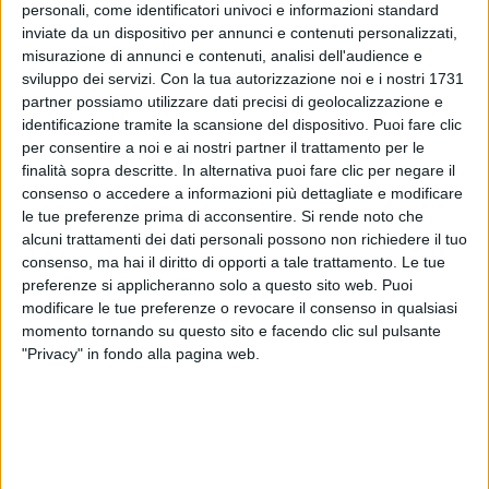
mancasse
qualche ingrediente
: “
Grazie per la
personali, come identificatori univoci e informazioni standard
comprensione, se ti dovesse servire lo zucchero o
inviate da un dispositivo per annunci e contenuti personalizzati,
anche solo un caffè sai a chi citofonare!
”, concludono
misurazione di annunci e contenuti, analisi dell'audience e
infatti le vicine.
sviluppo dei servizi.
Con la tua autorizzazione noi e i nostri 1731
partner possiamo utilizzare dati precisi di geolocalizzazione e
identificazione tramite la scansione del dispositivo. Puoi fare clic
per consentire a noi e ai nostri partner il trattamento per le
finalità sopra descritte. In alternativa puoi fare clic per negare il
consenso o accedere a informazioni più dettagliate e modificare
le tue preferenze prima di acconsentire.
Si rende noto che
alcuni trattamenti dei dati personali possono non richiedere il tuo
consenso, ma hai il diritto di opporti a tale trattamento. Le tue
preferenze si applicheranno solo a questo sito web. Puoi
modificare le tue preferenze o revocare il consenso in qualsiasi
momento tornando su questo sito e facendo clic sul pulsante
"Privacy" in fondo alla pagina web.
Visualizza questo post su Instagram