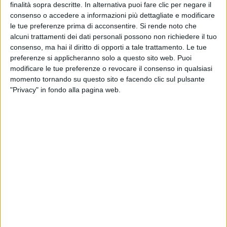
DELLA NUOVA CANZONE
finalità sopra descritte. In alternativa puoi fare clic per negare il
consenso o accedere a informazioni più dettagliate e modificare
le tue preferenze prima di acconsentire.
Si rende noto che
alcuni trattamenti dei dati personali possono non richiedere il tuo
consenso, ma hai il diritto di opporti a tale trattamento. Le tue
preferenze si applicheranno solo a questo sito web. Puoi
Il brano è caratterizzato da sonorità pop-house che
modificare le tue preferenze o revocare il consenso in qualsiasi
rievocano i primi 2000, secondo una
momento tornando su questo sito e facendo clic sul pulsante
reinterpretazione estremamente attuale e personale.
"Privacy" in fondo alla pagina web.
Il testo racconta la dinamica di
una relazione nata
all’interno di un club
. “
Per sempre mai
” è una hit
che non ha stagione, fresca e coinvolgente, che farà
ballare e divertire i fan di tutte le età. La produzione
è firmata da Jaro, producer di tutte le hit di Shade ed
Enrico Brun.
Con queste parole,
Shade
ha parlato del rapporto di
amicizia con Federica Carta: “
In questi anni siamo
cresciuti molto e lo stesso ha fatto il bene che
proviamo l’uno per l’altra, sappiamo di avere due