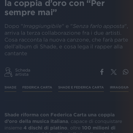
la coppia d’oro con “Per
sempre mai”
Dopo "
Irraggiungibile
" e "
Senza farlo apposta
",
arriva la terza collaborazione fra i due artisti.
Cosa racconta la nuova canzone, che farà parte
dell'album di Shade, e cosa lega il rapper alla
cantante
Scheda
artista
SHADE
FEDERICA CARTA
SHADE E FEDERICA CARTA
IRRAGGIUNGI
Shade riforma con Federica Carta una coppia
d’oro della musica italiana
, capace di conquistare
insieme
4 dischi di platino
, oltre
100 milioni di