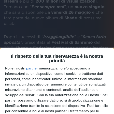
stream
e più di
200 milioni di visualizzazioni
.
Tornano con “
Per sempre mai
”, un
nuovo singolo
che sarà disponibile da
venerdì 26 maggio
e che
farà parte del nuovo album di
Shade
di prossima
uscita.
Dopo i successi di “
Irraggiungibile
” e “
Senza farlo
apposta
”, presentata al
Festival di Sanremo
del
2019,
Shade
e
Federica Carta
sono pronti a lanciare
la loro terza collaborazione. Ecco uno
spoiler
di “
Per
Il rispetto della tua riservatezza è la nostra
sempre mai
”.
priorità
Noi e i nostri
partner
memorizziamo e/o accediamo a
informazioni su un dispositivo, come i cookie, e trattiamo dati
personali, come identificatori univoci e informazioni standard
inviate da un dispositivo per annunci e contenuti personalizzati,
misurazione di annunci e contenuti, analisi dell'audience e
sviluppo dei servizi.
Con la tua autorizzazione noi e i nostri 1731
partner possiamo utilizzare dati precisi di geolocalizzazione e
identificazione tramite la scansione del dispositivo. Puoi fare clic
SHADE E FEDERICA CARTA, LO SPOILER
per consentire a noi e ai nostri partner il trattamento per le