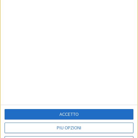
di
Andrea Daz
© Riproduzione riservata
ACCETTO
PIÙ OPZIONI