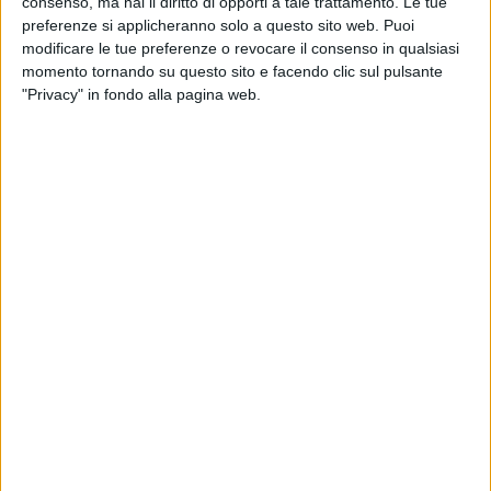
consenso, ma hai il diritto di opporti a tale trattamento. Le tue
preferenze si applicheranno solo a questo sito web. Puoi
modificare le tue preferenze o revocare il consenso in qualsiasi
momento tornando su questo sito e facendo clic sul pulsante
"Privacy" in fondo alla pagina web.
Al Festival, i due hanno portato la canzone “
Senza
farlo apposta
” che, da subito, è
volata
nelle
classifiche. Il brano
è nato su WhatsApp
: secondo il
cantante, prima che Federica lo sentisse e ne
interpretasse il
ritornello
, era un “
vero disastro
”.