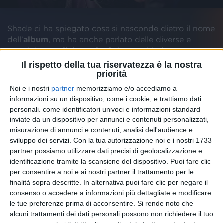
Shade ci ha spiegato cosa si nasconde dietro il nome
dell'
album
, ma ha anche parlato delle diverse e
prestigiose
collaborazioni
che racchiude, come
quella con
J-Ax
e con
Nitro
. Non manca,
Il rispetto della tua riservatezza è la nostra
ovviamente, nemmeno quella con la “
super-amica
”
priorità
Federica Carta
, protagonista insieme a lui a
Noi e i nostri
partner
memorizziamo e/o accediamo a
Sanremo e nel
cliccatissimo
duetto del 2017
informazioni su un dispositivo, come i cookie, e trattiamo dati
“
Irraggiungibile
”.
personali, come identificatori univoci e informazioni standard
inviate da un dispositivo per annunci e contenuti personalizzati,
misurazione di annunci e contenuti, analisi dell'audience e
sviluppo dei servizi.
Con la tua autorizzazione noi e i nostri 1733
partner possiamo utilizzare dati precisi di geolocalizzazione e
identificazione tramite la scansione del dispositivo. Puoi fare clic
per consentire a noi e ai nostri partner il trattamento per le
finalità sopra descritte. In alternativa puoi fare clic per negare il
consenso o accedere a informazioni più dettagliate e modificare
le tue preferenze prima di acconsentire.
Si rende noto che
alcuni trattamenti dei dati personali possono non richiedere il tuo