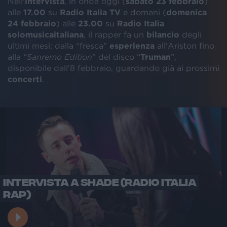
Nell'
intervista
, in onda oggi (
sabato 23 febbraio
)
alle
17.00
su
Radio Italia TV
e domani (
domenica
24 febbraio
) alle
23.00
su
Radio Italia
solomusicaitaliana
, il rapper fa un
bilancio
degli
ultimi mesi: dalla “fresca”
esperienza
all'Ariston fino
alla “
Sanremo Edition
” del disco “
Truman
”,
disponibile dall'8 febbraio, guardando già ai prossimi
concerti
.
INTERVISTA A SHADE (RADIO ITALIA
RAP)