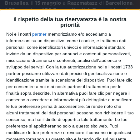
Bruxelles
, il
15
maggio
a
Razzmatazz
di
Barcellona
,
il
22
maggio
all’
O2 Forum Kentish Town
di
Londra
,
il
27
maggio
al
Teatro
Barcelò
a
Madrid
, il
4 giugno
Il rispetto della tua riservatezza è la nostra
al
Komplex
457
di
Zurigo
, il
5 giugno
a
Glaspalast
priorità
Sindelfingen
di
Stoccarda
e l’
11 giugno
a
Chango
Noi e i nostri
partner
memorizziamo e/o accediamo a
Club
di
Francoforte
.
informazioni su un dispositivo, come i cookie, e trattiamo dati
personali, come identificatori univoci e informazioni standard
inviate da un dispositivo per annunci e contenuti personalizzati,
misurazione di annunci e contenuti, analisi dell'audience e
sviluppo dei servizi.
Con la tua autorizzazione noi e i nostri 1733
partner possiamo utilizzare dati precisi di geolocalizzazione e
identificazione tramite la scansione del dispositivo. Puoi fare clic
per consentire a noi e ai nostri partner il trattamento per le
finalità sopra descritte. In alternativa puoi fare clic per negare il
consenso o accedere a informazioni più dettagliate e modificare
le tue preferenze prima di acconsentire.
Si rende noto che
alcuni trattamenti dei dati personali possono non richiedere il tuo
consenso, ma hai il diritto di opporti a tale trattamento. Le tue
preferenze si applicheranno solo a questo sito web. Puoi
modificare le tue preferenze o revocare il consenso in qualsiasi
momento tornando su questo sito e facendo clic sul pulsante