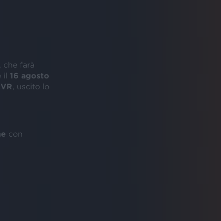
, che farà
 il
16 agosto
2VR
, uscito lo
ne
con