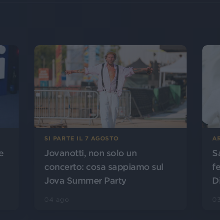
SI PARTE IL 7 AGOSTO
A
Jovanotti, non solo un
S
e
concerto: cosa sappiamo sul
f
Jova Summer Party
D
04 ago
0