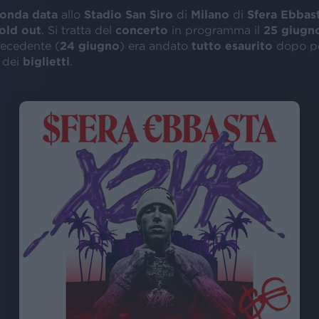
conda data
allo
Stadio San Siro
di
Milano
di
Sfera Ebbas
old out
. Si tratta del
concerto
in programma il
25 giugn
recedente (
24 giugno
) era andato
tutto esaurito
dopo poc
e dei
biglietti
.