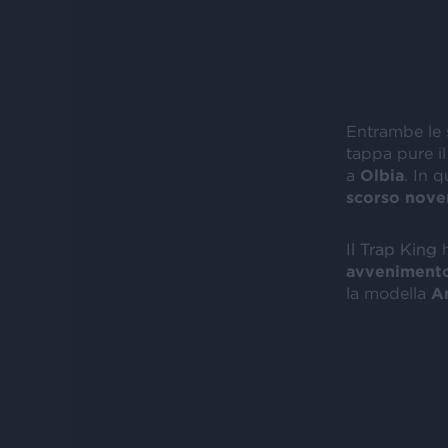
Entrambe le 
tappa pure i
a
Olbia
. In 
scorso nov
Il
Trap King
avveniment
la modella
An