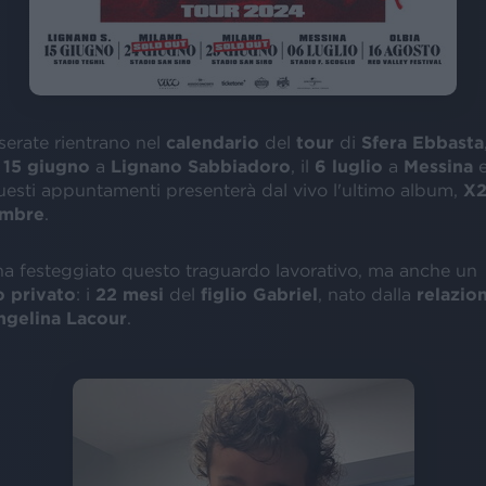
serate rientrano nel
calendario
del
tour
di
Sfera Ebbasta
l
15 giugno
a
Lignano Sabbiadoro
, il
6 luglio
a
Messina
e
questi appuntamenti presenterà dal vivo l'ultimo album,
X
embre
.
ha festeggiato questo traguardo lavorativo, ma anche un
o
privato
: i
22 mesi
del
figlio Gabriel
, nato dalla
relazio
gelina Lacour
.