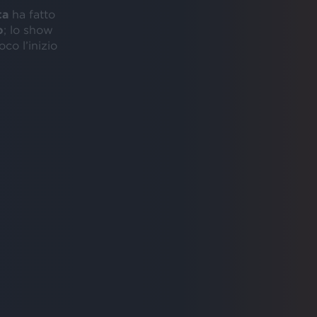
ta
ha fatto
o
; lo show
o l’inizio