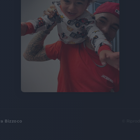
ra Bizzoco
© Riprod