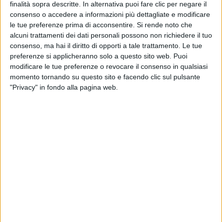
finalità sopra descritte. In alternativa puoi fare clic per negare il
consenso o accedere a informazioni più dettagliate e modificare
Nell’ultima votazione aperta per i primi 5 classificati,
le tue preferenze prima di acconsentire.
Si rende noto che
che è andata a sommarsi a quella precedente, il
alcuni trattamenti dei dati personali possono non richiedere il tuo
cantante ha superato in ordine
Sayf
,
Ditonellapiaga
,
consenso, ma hai il diritto di opporti a tale trattamento. Le tue
Arisa
e
Fedez & Marco Masini
. Hanno votato il
preferenze si applicheranno solo a questo sito web. Puoi
pubblico tramite Televoto, la Sala Stampa, Tv e
modificare le tue preferenze o revocare il consenso in qualsiasi
Web e la Giuria delle Radio.
momento tornando su questo sito e facendo clic sul pulsante
"Privacy" in fondo alla pagina web.
Ecco la classifica completa:
1. Sal Da Vinci con "Per sempre sì"
2. Sayf con "Tu mi piaci tanto"
3. Ditonellapiaga con "Che fastidio!"
4. Arisa con "Magica favola"
5. Fedez e Marco Masini con "Male necessario"
6. Nayt con “Prima che”
7. Fulminacci con “Stupida sfortuna”
8. Ermal Meta con “Stella stellina”
9. Serena Brancale con “Qui con me”
10. Tommaso Paradiso con “I romantici”
11. LDA e Aka 7even con “Poesie clandestine”