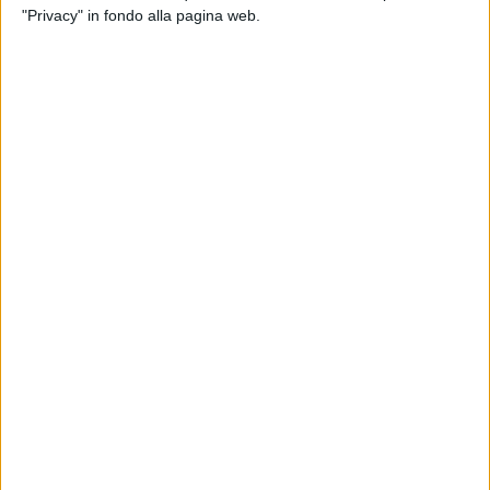
"Privacy" in fondo alla pagina web.
11 Gazzelle
12 Il Tre
13 Diodato
14 Emma
15 Fiiorella Mannoia
16 The Kolors
17 Mr. Rain
18 Santi Francesi