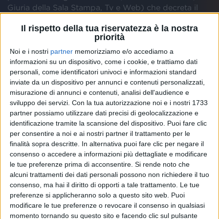
Giuria della Sala Stampa, Tv e Web) che decreta il
vincitore.
Il rispetto della tua riservatezza è la nostra
priorità
Amadeus
ha prima annunciato la
classifica
delle
Noi e i nostri
partner
memorizziamo e/o accediamo a
posizioni degli artisti e delle canzoni in gara a
informazioni su un dispositivo, come i cookie, e trattiamo dati
Sanremo 2024
, dalla
30esima alla sesta
. A
personali, come identificatori univoci e informazioni standard
giudicarli, in fase iniziale, è stato solo il pubblico da
inviate da un dispositivo per annunci e contenuti personalizzati,
casa con il Televoto.
misurazione di annunci e contenuti, analisi dell'audience e
sviluppo dei servizi.
Con la tua autorizzazione noi e i nostri 1733
6 Mahmood
partner possiamo utilizzare dati precisi di geolocalizzazione e
identificazione tramite la scansione del dispositivo. Puoi fare clic
per consentire a noi e ai nostri partner il trattamento per le
7 Loredana Bertè
finalità sopra descritte. In alternativa puoi fare clic per negare il
consenso o accedere a informazioni più dettagliate e modificare
8 Il Volo
le tue preferenze prima di acconsentire.
Si rende noto che
alcuni trattamenti dei dati personali possono non richiedere il tuo
consenso, ma hai il diritto di opporti a tale trattamento. Le tue
9 Alessandra Amoroso
preferenze si applicheranno solo a questo sito web. Puoi
modificare le tue preferenze o revocare il consenso in qualsiasi
10 Alfa
momento tornando su questo sito e facendo clic sul pulsante