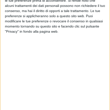
le tue preferenze prima di acconsentire.
Si rende noto che
alcuni trattamenti dei dati personali possono non richiedere il tuo
consenso, ma hai il diritto di opporti a tale trattamento. Le tue
Il voto della
giuria demoscopia
è praticamente
preferenze si applicheranno solo a questo sito web. Puoi
inverso al risultato finale definitivo e vede al primo
modificare le tue preferenze o revocare il consenso in qualsiasi
posto Ermal Meta, al secondo Francesca Michielin e
momento tornando su questo sito e facendo clic sul pulsante
Fedez e al terzo i Måneskin.
"Privacy" in fondo alla pagina web.
La
sala stampa
invece ha invertito la seconda e la
terza posizione rispetto al podio effettivo del
Festival, assegnando il primo posto ai Måneskin, il
secondo a Ermal Meta e il terzo a Francesa Michielin
e Fedez, a grande distanza dai primi due.
Solamente il
televoto
rispecchia fedelmente quello
che alla fine è stato il vero podio di Sanremo 2021,
cioè i Måneskin al primo posto, Francesca Michielin e
Fedez al secondo ed Ermal Meta al terzo.