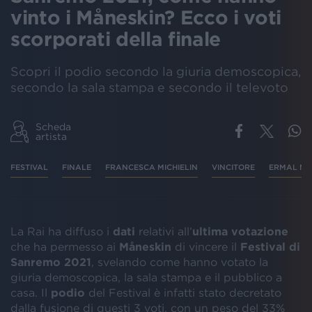
vinto i Måneskin? Ecco i voti
scorporati della finale
Scopri il podio secondo la giuria demoscopica,
secondo la sala stampa e secondo il televoto
Scheda
artista
FESTIVAL
FINALE
FRANCESCA MICHIELIN
VINCITORE
ERMAL ME
La Rai ha diffuso i
dati
relativi all’
ultima votazione
che ha permesso ai
Måneskin
di vincere il
Festival di
Sanremo 2021
, svelando come hanno votato la
giuria demoscopica, la sala stampa e il pubblico a
casa. Il
podio
del Festival è infatti stato decretato
dalla fusione di questi 3 voti, con un peso del 33%