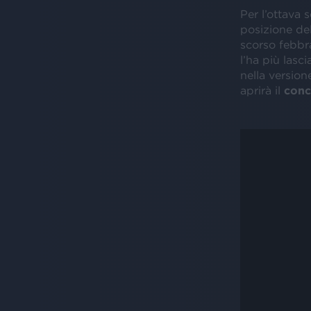
Per l’ottava 
posizione de
scorso febbra
l’ha più lasc
nella versio
aprirà il
conc