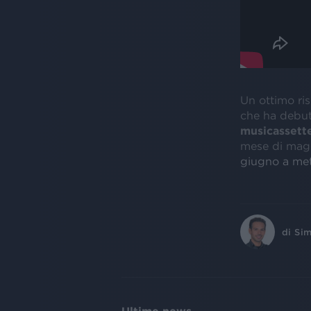
Un ottimo ris
che ha debutt
musicassett
mese di maggi
giugno a me
di
Sim