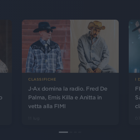
CLASSIFICHE
I 
J-Ax domina la radio. Fred De
F
o
Palma, Emis Killa e Anitta in
S
vetta alla FIMI
cl
11 lug
07