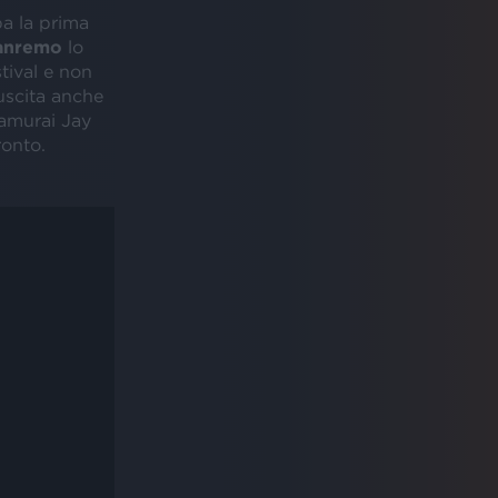
a la prima
anremo
lo
tival e non
uscita anche
Samurai Jay
onto.