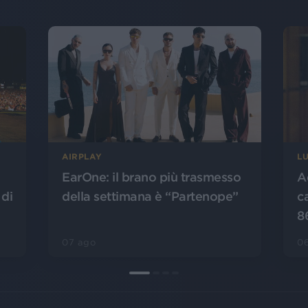
AIRPLAY
L
EarOne: il brano più trasmesso
A
 di
della settimana è “Partenope”
c
8
07 ago
0