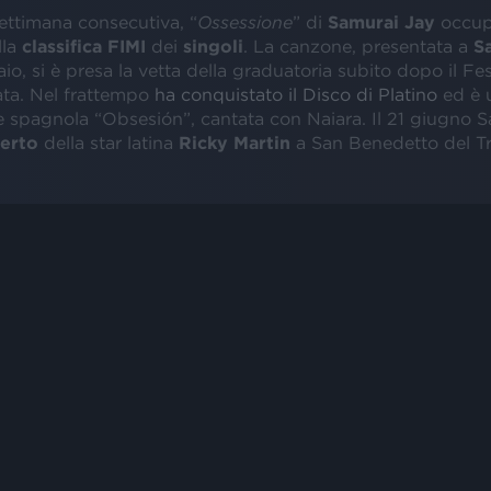
settimana consecutiva, “
Ossessione
” di
Samurai Jay
occup
lla
classifica
FIMI
dei
singoli
. La canzone, presentata a
S
io, si è presa la vetta della graduatoria subito dopo il Fes
iata. Nel frattempo
ha conquistato il Disco di Platino
ed è 
ne spagnola “Obsesión”, cantata con Naiara. Il 21 giugno 
erto
della star latina
Ricky Martin
a San Benedetto del Tr