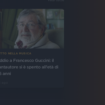
Vedi tutte
UTTO NELLA MUSICA
ddio a Francesco Guccini: il
antautore si è spento all’età di
6 anni
6 ago