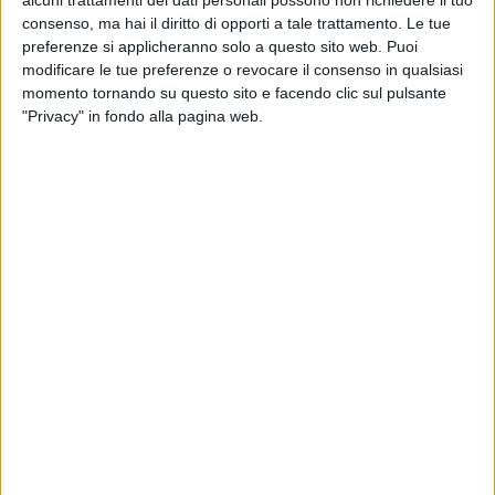
alcuni trattamenti dei dati personali possono non richiedere il tuo
consenso, ma hai il diritto di opporti a tale trattamento. Le tue
preferenze si applicheranno solo a questo sito web. Puoi
modificare le tue preferenze o revocare il consenso in qualsiasi
Un post condiviso da Samuele Bersani (@samuelebersaniofficial)
momento tornando su questo sito e facendo clic sul pulsante
"Privacy" in fondo alla pagina web.
A fine concerto
, i
due artisti
si sono incontrati e
hanno immortalato il
momento
sui social.
Samuele
Bersani
ha commentato: “
C’è della bellezza vera
negli incontri inaspettati e vedere Angelina Mango
tra il pubblico meraviglioso di ieri sera a Milano mi
ha fatto piacere da matti
”.
Nelle prossime settimane, il tour di
Samuele Bersani
continuerà con tanti
imperdibili appuntamenti
,
sempre accompagnato dall'
orchestra
.
Angelina
Mango
, invece, continuerà il suo viaggio nelle città
europee in preparazione dell'
Eurovision Song
Contest di Malmö
(
qui trovi le date
).