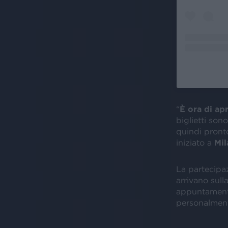
“
È ora di ap
biglietti son
quindi pront
iniziato a
Mil
La partecipaz
arrivano sull
appuntamento
personalment