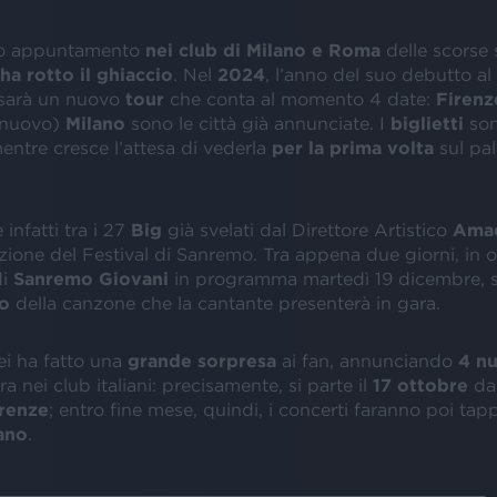
io appuntamento
nei club di Milano e Roma
delle scorse 
ha rotto il ghiaccio
. Nel
2024
, l’anno del suo debutto al
i sarà un nuovo
tour
che conta al momento 4 date:
Firenz
 nuovo)
Milano
sono le città già annunciate. I
biglietti
so
mentre cresce l’attesa di vederla
per la prima volta
sul pa
 infatti tra i 27
Big
già svelati dal Direttore Artistico
Ama
zione del Festival di Sanremo. Tra appena due giorni, in 
di
Sanremo Giovani
in programma martedì 19 dicembre, 
lo
della canzone che la cantante presenterà in gara.
ei ha fatto una
grande sorpresa
ai fan, annunciando
4 nu
a nei club italiani: precisamente, si parte il
17 ottobre
dal
renze
; entro fine mese, quindi, i concerti faranno poi ta
ano
.