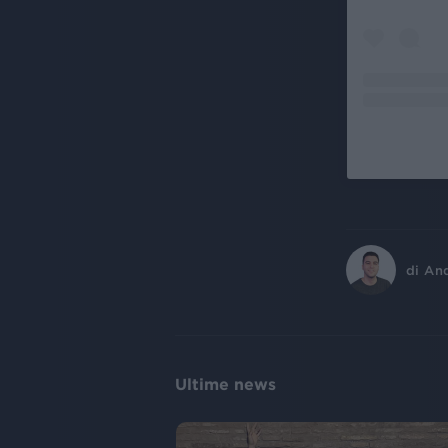
di
An
Ultime news