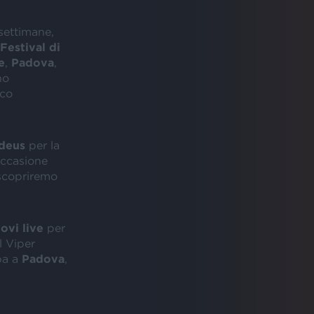
settimane,
Festival di
e
,
Padova
,
no
lco
deus
per la
occasione
scopriremo
ovi live
per
 Viper
ppa a
Padova
,