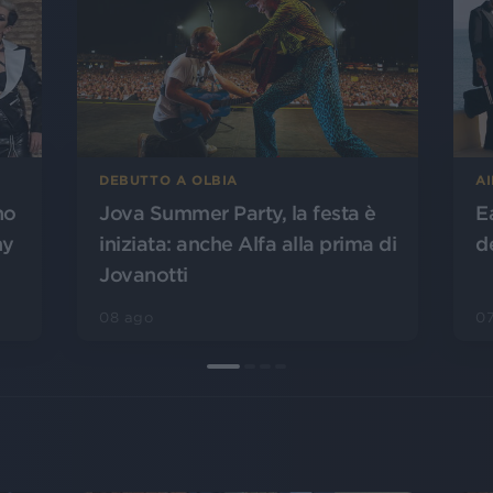
DEBUTTO A OLBIA
A
no
Jova Summer Party, la festa è
E
ny
iniziata: anche Alfa alla prima di
d
Jovanotti
08 ago
0