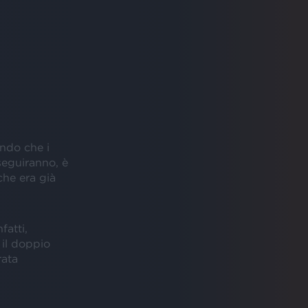
ando che i
 seguiranno, è
che era già
fatti,
, il doppio
rata