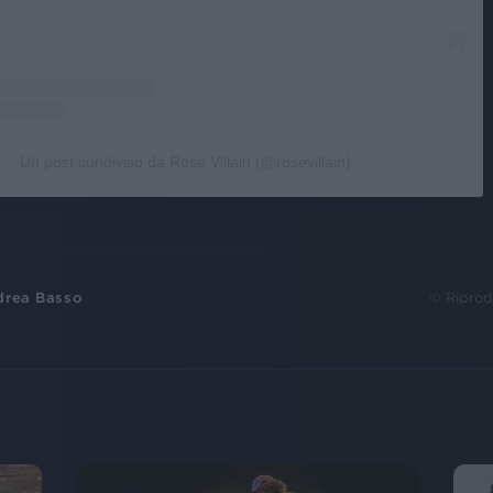
Un post condiviso da Rose Villain (@rosevillain)
drea Basso
© Riprod