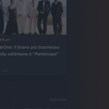
IRPLAY
arOne: il brano più trasmesso
ella settimana è “Partenope”
7 ago
Vedi tutte