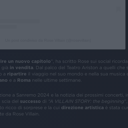
Un post condiviso da Rose Villain (@rosevillain)
rire un nuovo capitolo
”, ha scritto Rose sui social ricord
o già
in vendita
. Dal palco del Teatro Ariston a quelli che
o a
ripartire
il viaggio nel suo mondo e nella sua musica 
ano
e a
Roma
nelle ultime settimane.
ione a Sanremo 2024 e la notizia dei prossimi concerti, in
a scia del
successo
di
“A VILLAIN STORY: the beginning
”
 ricco di sorprese e la cui
direzione artistica
è stata cu
e da Rose Villain.