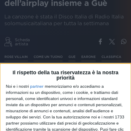
dell’airplay insieme a Guè
La canzone è stata il Disco Italia di Radio Italia
solomusicaitaliana per tutta la settimana
Scheda
artista
ROSE VILLAIN
COME UN TUONO
GUÈ
EARONE
CLASSIFICA
Il rispetto della tua riservatezza è la nostra
priorità
Il nuovo singolo di
Rose Villain
con il featuring di
Noi e i nostri
partner
memorizziamo e/o accediamo a
Guè
“
Come un tuono
” è il brano più trasmesso della
informazioni su un dispositivo, come i cookie, e trattiamo dati
settimana e occupa il primo posto della
classifica
di
personali, come identificatori univoci e informazioni standard
EarOne
. La canzone, che è stata il nostro
Disco Italia
inviate da un dispositivo per annunci e contenuti personalizzati,
per tutta la settimana, è la traccia numero 10 di
misurazione di annunci e contenuti, analisi dell'audience e
“
Radio Sakura
”, il nuovo album di Rose Villain uscito
sviluppo dei servizi.
Con la tua autorizzazione noi e i nostri 1733
lo scorso marzo e certificato Disco d’Oro.
partner possiamo utilizzare dati precisi di geolocalizzazione e
identificazione tramite la scansione del dispositivo. Puoi fare clic