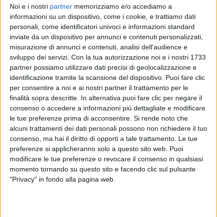
Noi e i nostri
partner
memorizziamo e/o accediamo a
informazioni su un dispositivo, come i cookie, e trattiamo dati
personali, come identificatori univoci e informazioni standard
Il calendario della tournée è questo:
inviate da un dispositivo per annunci e contenuti personalizzati,
misurazione di annunci e contenuti, analisi dell'audience e
7 MAGGIO 2021 - DEMODÈ – MODUGNO
sviluppo dei servizi.
Con la tua autorizzazione noi e i nostri 1733
(recupero data del 22 maggio 2020)
partner possiamo utilizzare dati precisi di geolocalizzazione e
identificazione tramite la scansione del dispositivo. Puoi fare clic
per consentire a noi e ai nostri partner il trattamento per le
13 MAGGIO 2021 – ESTRAGON – BOLOGNA
finalità sopra descritte. In alternativa puoi fare clic per negare il
(recupero data del 9 aprile 2020 e successivamente
consenso o accedere a informazioni più dettagliate e modificare
del 15 maggio 2020)
le tue preferenze prima di acconsentire.
Si rende noto che
alcuni trattamenti dei dati personali possono non richiedere il tuo
14 MAGGIO 2021– FABRIQUE – MILANO
consenso, ma hai il diritto di opporti a tale trattamento. Le tue
(recupero data del 17 aprile 2020 e successivamente
preferenze si applicheranno solo a questo sito web. Puoi
del 14 maggio 2020)
modificare le tue preferenze o revocare il consenso in qualsiasi
momento tornando su questo sito e facendo clic sul pulsante
"Privacy" in fondo alla pagina web.
15 MAGGIO 2021 – ATLANTICO LIVE – ROMA
(recupero data del 4 aprile 2020 e successivamente
del 19 maggio 2020)