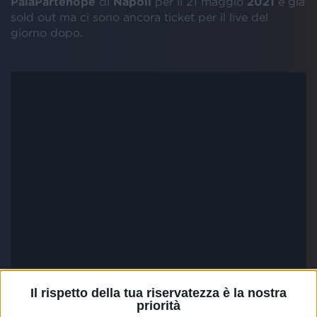
PalaPartenope
di
Napoli
per il 21 maggio
2021
è già
sold out ma ci sono ancora ticket per il live del
giorno dopo.
Il rispetto della tua riservatezza è la nostra
priorità