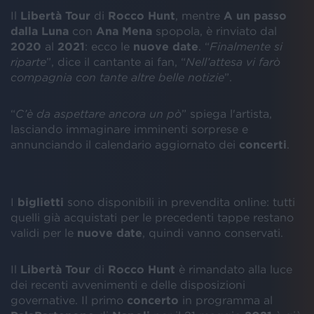
Il
Libertà Tour
di
Rocco
Hunt
, mentre
A un passo
dalla Luna
con
Ana
Mena
spopola, è rinviato dal
2020
al
2021
: ecco le
nuove date
. “
Finalmente si
riparte
”, dice il cantante ai fan, “
Nell’attesa vi farò
compagnia con tante altre belle notizie
”.
“
C’è da aspettare ancora un pò
” spiega l'artista,
lasciando immaginare imminenti sorprese e
annunciando il calendario aggiornato dei
concerti
.
I
biglietti
sono disponibili in prevendita online: tutti
quelli già acquistati per le precedenti tappe restano
validi per le
nuove
date
, quindi vanno conservati.
Il
Libertà Tour
di
Rocco
Hunt
è rimandato alla luce
dei recenti avvenimenti e delle disposizioni
governative. Il primo
concerto
in programma al