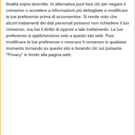
non proprio incoraggianti, a suggerire a quei due di
finalità sopra descritte. In alternativa puoi fare clic per negare il
fare “ditta” e partire proprio da quello Zero. Oggi i
consenso o accedere a informazioni più dettagliate e modificare
due imprudenti festeggiano le nozze di smeraldo di
le tue preferenze prima di acconsentire.
Si rende noto che
fronte al loro amatissimo, nonché fedelissimo,
alcuni trattamenti dei dati personali possono non richiedere il tuo
pubblico! Che dire: finché c’è Zero c’è alleanza. E
consenso, ma hai il diritto di opporti a tale trattamento. Le tue
quindi vinca chi avrà più costanza!!! Buon tour
preferenze si applicheranno solo a questo sito web. Puoi
incorreggibili ragazzi
”.
modificare le tue preferenze o revocare il consenso in qualsiasi
momento tornando su questo sito e facendo clic sul pulsante
"Privacy" in fondo alla pagina web.