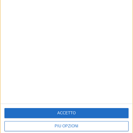
19 aprile 2023 -
Livorno
@ Modigliani Forum
22 aprile 2023 -
Eboli
@ Palasele
23 aprile 2023 -
Eboli
@ Palasele
28 aprile 2023 -
Roma
@ Palazzo dello Sport
29 aprile 2023 -
Roma
@ Palazzo dello Sport
di
Simone Bernardi
© Riproduzione riservata
ACCETTO
PIÙ OPZIONI