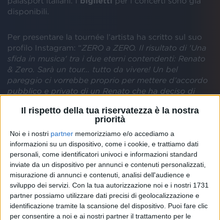
palasport italiani. I
biglietti
per i concerti sono già
disponibili.
Per presentare la tournée l’artista ha scritto sul suo
profilo Instagram: “
ZERO a ZERO. Il risultato di 'Una
sfida in musica' tra i due eterni contendenti: Renato
& Zero. Sarà un tour… tutto da vivere! Un bel
pareggio ci vorrebbe proprio per mettere d’accordo
pubblico e privato di un Renato che ha deciso di
sdoppiarsi dal 1966 fino ad oggi. Uno bazzicava
Il rispetto della tua riservatezza è la nostra
vicoli, piazze, quartieri e città. Da nord a sud. Da est
priorità
ad ovest. In abiti borghesi ovviamente, raccogliendo
segreti e storie di vita di ogni genere. L’altro lo
Noi e i nostri
partner
memorizziamo e/o accediamo a
informazioni su un dispositivo, come i cookie, e trattiamo dati
attendeva per mettere nero su bianco, con parole e
personali, come identificatori univoci e informazioni standard
musica, quelle osservazioni e porzioni di umanità
inviate da un dispositivo per annunci e contenuti personalizzati,
così necessarie allo scopo. Una scommessa difficile.
misurazione di annunci e contenuti, analisi dell'audience e
Un confronto continuo. Cercando di non mettere in
sviluppo dei servizi.
Con la tua autorizzazione noi e i nostri 1731
imbarazzo chi, ignaro di essere oggetto di una sorta
partner possiamo utilizzare dati precisi di geolocalizzazione e
di perquisizione benevola, avrebbe potuto non
identificazione tramite la scansione del dispositivo. Puoi fare clic
gradire quel tipo di stalkeraggio. Furono i pronostici,
per consentire a noi e ai nostri partner il trattamento per le