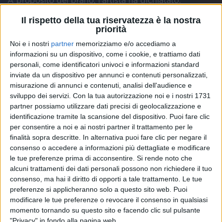
A proposito del brano, l'artista ha dichiatato:
“
Scrivere questa canzone ha avuto un significato
Il rispetto della tua riservatezza è la nostra
importante. Nel momento in cui tutto era incerto la
priorità
musica è stata la stanza nella quale ho sentito di
potermi rifugiare. Fermarsi avrebbe voluto dire
Noi e i nostri
partner
memorizziamo e/o accediamo a
informazioni su un dispositivo, come i cookie, e trattiamo dati
arrendersi. Emozioni,quaderno e matita hanno fatto il
personali, come identificatori univoci e informazioni standard
resto
”.
inviate da un dispositivo per annunci e contenuti personalizzati,
misurazione di annunci e contenuti, analisi dell'audience e
Random
, classe 2001, si avvicina alla musica fin da
sviluppo dei servizi.
Con la tua autorizzazione noi e i nostri 1731
bambino grazie alla passione che gli trasmettono i
partner possiamo utilizzare dati precisi di geolocalizzazione e
suoi genitori ed è così che impara a suonare la
identificazione tramite la scansione del dispositivo. Puoi fare clic
batteria, il basso e la chitarra. La collaborazione con il
per consentire a noi e ai nostri partner il trattamento per le
produttore Zenit lo porta a fidarsi sempre più delle
finalità sopra descritte. In alternativa puoi fare clic per negare il
sue capacità, ad abbandonare l’autoTune e a scrivere
consenso o accedere a informazioni più dettagliate e modificare
testi sempre più profondi che segnano l’alba di un
le tue preferenze prima di acconsentire.
Si rende noto che
cantautorato che parla di temi espliciti e problemi di
alcuni trattamenti dei dati personali possono non richiedere il tuo
vita quotidiana alla nuova generazione.
consenso, ma hai il diritto di opporti a tale trattamento. Le tue
preferenze si applicheranno solo a questo sito web. Puoi
modificare le tue preferenze o revocare il consenso in qualsiasi
Con i suoi lavori precedenti l'artista ha raggiunto
momento tornando su questo sito e facendo clic sul pulsante
oltre 25 milioni di
visualizzazioni
su
Youtube
.
"Privacy" in fondo alla pagina web.