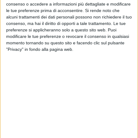
con un
prezzo
consigliato di 14.90 euro.
consenso o accedere a informazioni più dettagliate e modificare
le tue preferenze prima di acconsentire.
Si rende noto che
alcuni trattamenti dei dati personali possono non richiedere il tuo
Nella
tracklist
, venti
canzoni
italiane di grande
consenso, ma hai il diritto di opporti a tale trattamento. Le tue
successo che stanno accompagnando l'arrivo della
preferenze si applicheranno solo a questo sito web. Puoi
bella stagione: 1
TAKAGI & KETRA
, “
La luna e la
modificare le tue preferenze o revocare il consenso in qualsiasi
gatta
” - 2
ELISA
, “
Anche fragile
” - 3
MAHMOOD
,
momento tornando su questo sito e facendo clic sul pulsante
“
Soldi
” - 4
JOVANOTTI
, “
Chiaro di luna
” - 5
"Privacy" in fondo alla pagina web.
LOREDANA BERTE’
, “
Cosa ti aspetti da me
” - 6
MARCO MENGONI
, “
Hola
” - 7
EROS RAMAZZOTTI
FT. LUIS FONSI
, “
Per le strade una canzone
” - 8
FEDEZ E ZARA LARSSON
, “
Holding out for you
” - 9
COEZ
, “E’ sempre bello” - 10
LE VIBRAZIONI
,
“Cambia” - 11
LAURA PAUSINI FT. BIAGIO
ANTONACCI
, “
Il coraggio di andare
” - 12
ULTIMO
, “
I
tuoi particolari
” - 13
LUCA CARBONI
, “
Ogni cosa
che tu guardi
” - 14
PAOLA TURCI
, “
Viva da morire
” -
15
ERMAL META FT. J-AX
, “
Un'altra volta da
rischiare
” - 16
COMA-COSE
, “
Granata
” - 17
FIORELLA MANNOIA
, “
Il peso del coraggio
” - 18
TIROMANCINO FT. TIZIANO FERRO
, “
Per me è