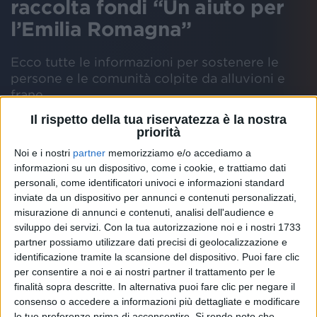
raccolta fondi “Un aiuto per
l’Emilia Romagna”
Ecco tutte le informazioni per sostenere le
persone e le comunità colpite da alluvioni e
frane
Il rispetto della tua riservatezza è la nostra
priorità
Noi e i nostri
partner
memorizziamo e/o accediamo a
informazioni su un dispositivo, come i cookie, e trattiamo dati
personali, come identificatori univoci e informazioni standard
inviate da un dispositivo per annunci e contenuti personalizzati,
misurazione di annunci e contenuti, analisi dell'audience e
Anche
Radio Italia solomusicaitaliana
sostiene la
sviluppo dei servizi.
Con la tua autorizzazione noi e i nostri 1733
raccolta fondi
attivata dalla Regione “
Un aiuto per
partner possiamo utilizzare dati precisi di geolocalizzazione e
l’Emilia Romagna
” per aiutare le persone colpite
identificazione tramite la scansione del dispositivo. Puoi fare clic
dall’emergenza degli ultimi giorni.
per consentire a noi e ai nostri partner il trattamento per le
finalità sopra descritte. In alternativa puoi fare clic per negare il
consenso o accedere a informazioni più dettagliate e modificare
le tue preferenze prima di acconsentire.
Si rende noto che