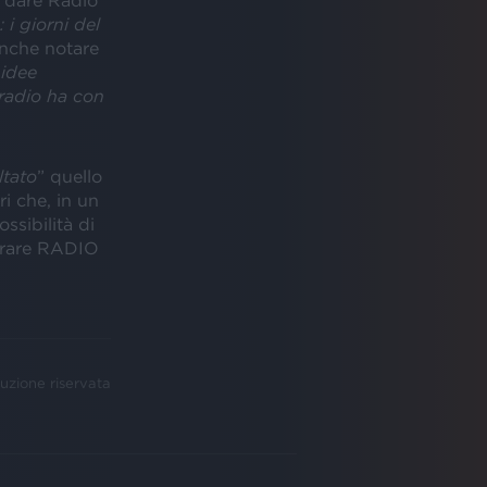
di dare Radio
: i giorni del
anche notare
 idee
 radio ha con
ltato
” quello
ri che, in un
ssibilità di
derare RADIO
uzione riservata