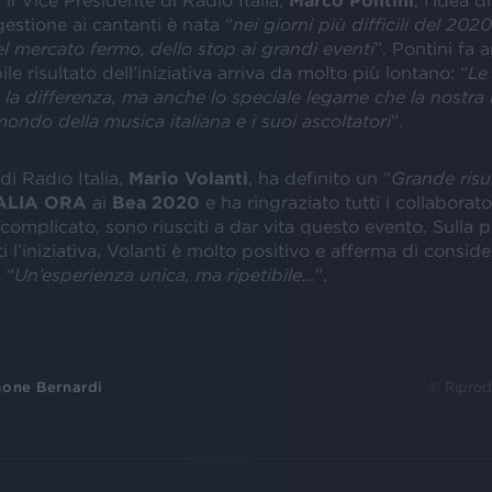
l Vice Presidente di Radio Italia,
Marco Pontini
, l’idea 
gestione ai cantanti è nata “
nei giorni più difficili del 2020
l mercato fermo, dello stop ai grandi eventi
”. Pontini fa 
ile risultato dell’iniziativa arriva da molto più lontano: “
Le
 la differenza, ma anche lo speciale legame che la nostra
 mondo della musica italiana e i suoi ascoltatori
”.
di Radio Italia,
Mario Volanti
, ha definito un “
Grande risu
ALIA ORA
ai
Bea 2020
e ha ringraziato tutti i collaborato
complicato, sono riusciti a dar vita questo evento. Sulla po
i l’iniziativa, Volanti è molto positivo e afferma di consi
 “
Un’esperienza unica, ma ripetibile…
”.
one Bernardi
© Riprod