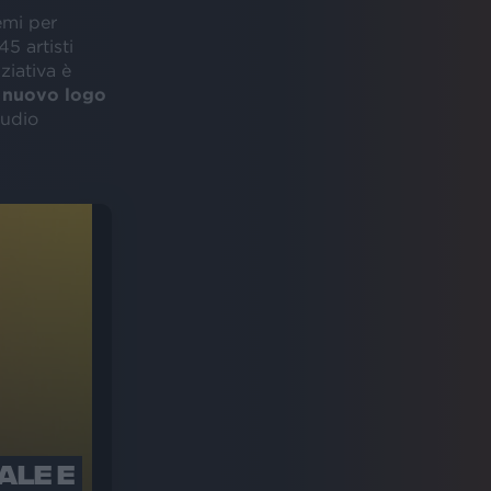
emi per
5 artisti
ziativa è
o
nuovo logo
tudio
ALE E