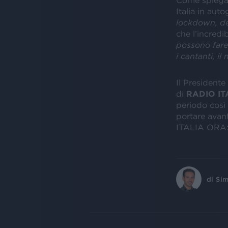
Come spiega i
Italia in auto
lockdown, de
che l’incredib
possono fare
i cantanti, il
Il Presidente 
di
RADIO IT
periodo così 
portare avant
ITALIA ORA:
di
Sim