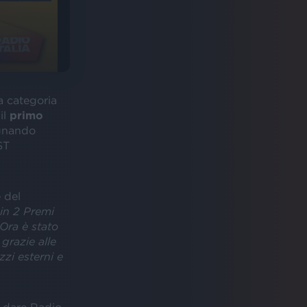
a categoria
il
primo
gnando
ST
 del
 in 2 Premi
 Ora è stato
grazie alle
zi esterni e