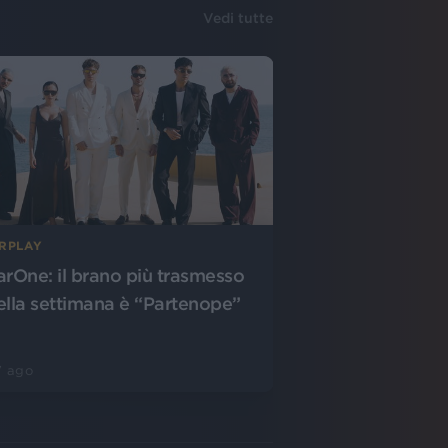
Vedi tutte
IRPLAY
arOne: il brano più trasmesso
ella settimana è “Partenope”
7 ago