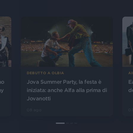
DEBUTTO A OLBIA
A
no
Jova Summer Party, la festa è
E
ny
iniziata: anche Alfa alla prima di
d
Jovanotti
08 ago
0