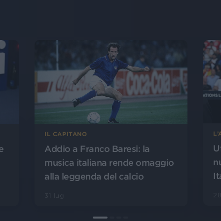
L
IL CAPITANO
U
Addio a Franco Baresi: la
e
n
musica italiana rende omaggio
It
alla leggenda del calcio
28
31 lug