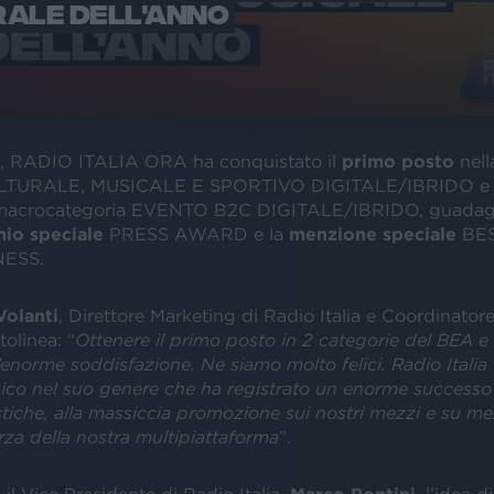
ALE DELL'ANNO
, RADIO ITALIA ORA ha conquistato il
primo posto
nell
TURALE, MUSICALE E SPORTIVO DIGITALE/IBRIDO e 
 macrocategoria EVENTO B2C DIGITALE/IBRIDO, guada
io speciale
PRESS AWARD e la
menzione speciale
BE
ESS.
Volanti
, Direttore Marketing di Radio Italia e Coordinatore
tolinea: “
Ottenere il primo posto in 2 categorie del BEA e
’enorme soddisfazione. Ne siamo molto felici. Radio Italia
ico nel suo genere che ha registrato un enorme successo 
stiche, alla massiccia promozione sui nostri mezzi e su mez
orza della nostra multipiattaforma
”.