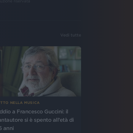
uzione riservata
Vedi tutte
UTTO NELLA MUSICA
ddio a Francesco Guccini: il
antautore si è spento all’età di
6 anni