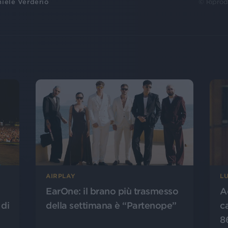
iele Verderio
© Riprod
AIRPLAY
L
EarOne: il brano più trasmesso
A
 di
della settimana è “Partenope”
c
8