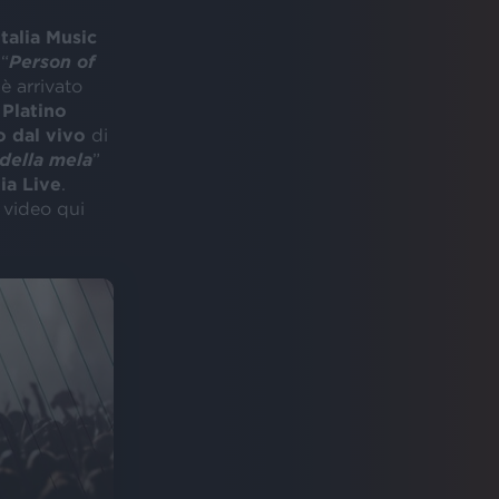
talia Music
 “
Person of
è arrivato
 Platino
 dal vivo
di
della mela
”
ia Live
.
l video qui