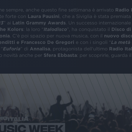
e sempre, anche questo fine settimana è arrivato
Radio I
rte forte con
Laura Pausini
, che a Siviglia è stata premiata
23
” ai
Latin Grammy Awards
. Un successo internazionale 
he Kolors
: la loro “
Italodisco
”, ha conquistato il
Disco di
onia
. C'è poi spazio per nuova musica, con il
nuovo disco
enditti e Francesco De Gregori
e con i singoli “
La metà 
 “
Euforia
” di
Annalisa
, protagonista dell'ultimo
Radio Ital
no novità anche per
Sfera Ebbasta
: per scoprirle, guarda i