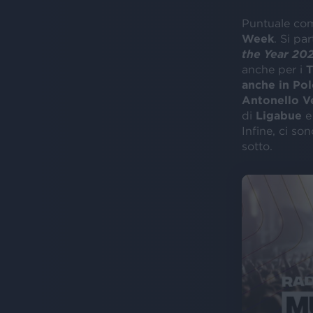
Puntuale com
Week
. Si pa
the Year 20
anche per i
T
anche in Pol
Antonello V
di
Ligabue
e
Infine, ci so
sotto.