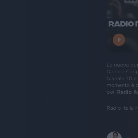
RADIO 
La nuova pu
Daniela Cappe
(canale 70 e 
momento è d
poi,
Radio It
Radio Italia 