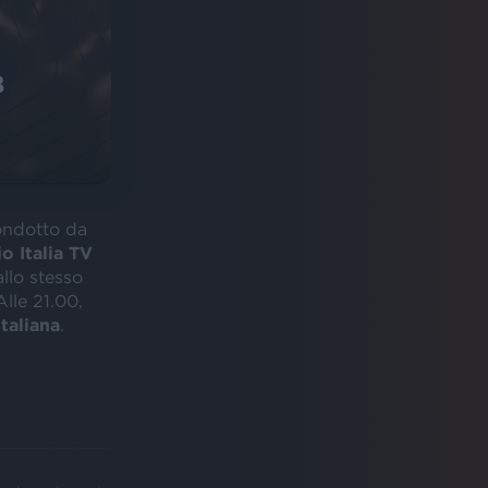
3
ondotto da
o Italia TV
allo stesso
Alle 21.00,
taliana
.