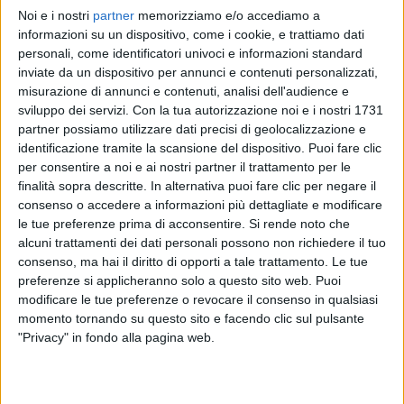
Noi e i nostri
partner
memorizziamo e/o accediamo a
musicale più atteso dell’anno
in
piazza Duomo a
informazioni su un dispositivo, come i cookie, e trattiamo dati
Milano
. Conducono
Luca & Paolo
.
personali, come identificatori univoci e informazioni standard
inviate da un dispositivo per annunci e contenuti personalizzati,
Apriranno gli
Articolo 31
, seguiti da
Colapesce
misurazione di annunci e contenuti, analisi dell'audience e
Dimartino
,
Eros Ramazzotti
,
Elodie
,
Pinguini
sviluppo dei servizi.
Con la tua autorizzazione noi e i nostri 1731
Tattici Nucleari
,
Madame
,
Achille Lauro
,
Tananai
,
partner possiamo utilizzare dati precisi di geolocalizzazione e
Lazza
e
Tiziano Ferro
in chiusura.
identificazione tramite la scansione del dispositivo. Puoi fare clic
per consentire a noi e ai nostri partner il trattamento per le
finalità sopra descritte. In alternativa puoi fare clic per negare il
Ecco le
canzoni
che verranno eseguite
sabato 20
consenso o accedere a informazioni più dettagliate e modificare
maggio
a
RADIO ITALIA LIVE – IL CONCERTO
:
le tue preferenze prima di acconsentire.
Si rende noto che
Articolo 31
(
Un bel viaggio
,
L’italiano medio
,
Tranqi
alcuni trattamenti dei dati personali possono non richiedere il tuo
Funky
),
Colapesce Dimartino
(
Splash
,
Luna Araba
,
consenso, ma hai il diritto di opporti a tale trattamento. Le tue
Musica leggerissima
),
Eros Ramazzotti
(
Gli ultimi
preferenze si applicheranno solo a questo sito web. Puoi
romantici
,
Stella gemella
,
Più bella cosa)
,
Elodie
(
Ok.
modificare le tue preferenze o revocare il consenso in qualsiasi
Respira
,
Tribale
,
Due
),
Pinguini Tattici Nucleari
momento tornando su questo sito e facendo clic sul pulsante
(
Coca Zero
,
Ricordi
,
Giovani Wannabe
),
Madame
"Privacy" in fondo alla pagina web.
(
Nel bene nel male
,
Quanto forte ti pensavo
,
Marea
),
Achille Lauro
(Mash up: “
Rolls Royce
,
Me ne frego
,
Bam Bam Twist
,
Domenica
”,
Fragole
con
Rose