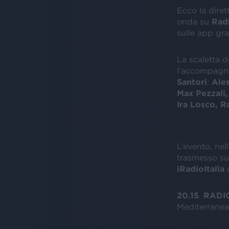
Ecco la diret
onda su
Radi
sulle app grat
La scaletta d
l'accompagn
Santori
:
Ale
Max Pezzali
Ira Losco
,
R
L’evento, nel
trasmesso s
iRadioItalia
20.15
.
RADIO
Mediterranea