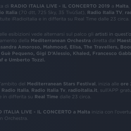
ta di
RADIO ITALIA LIVE - IL CONCERTO 2019
a
Malta
,
o Italia
(70 dtt, 725 Sky, 35 TivùSat),
Radio Italia TV
,
ra
uite iRadioItalia e in differita su Real Time dalle 23 circa.
elle esibizioni vede alternarsi sul palco gli
artisti in quest’
amento della
Mediterranean Orchestra
diretta dal
Maest
ssandra Amoroso
,
Mahmood
,
Elisa
,
The Travellers
,
Boo
,
Guè Pequeno
,
Gigi D’Alessio
,
Khaled
,
Francesco Gabb
af
e
Umberto Tozzi
.
l’ambito del
Mediterranean Stars Festival
, inizia alle
ore 
u
Radio Italia
,
Radio Italia Tv
,
radioitalia.it
, sull’APP grat
e in differita su
Real Time
dalle 23 circa.
 ITALIA LIVE - IL CONCERTO
a Malta
inizia con l’overt
n Orchestra.