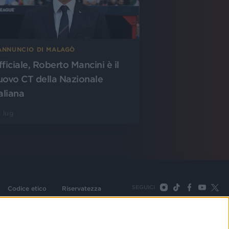
’ANNUNCIO DI MALAGÒ
fficiale, Roberto Mancini è il
uovo CT della Nazionale
aliana
 lug
SEGUICI
Codice etico
Riservatezza
093 Cologno Monzese (Mi) |Tel. +39 02 254441 | Fax +39
TORNA SU