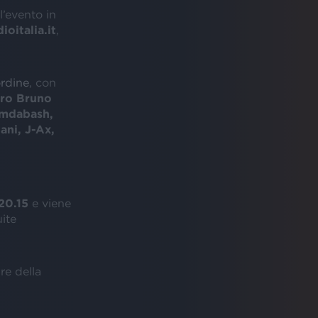
 l’evento in
dioitalia.it
,
ordine
, con
ro Bruno
mdabash
,
ani
,
J-Ax
,
20.15
e viene
uite
ure della