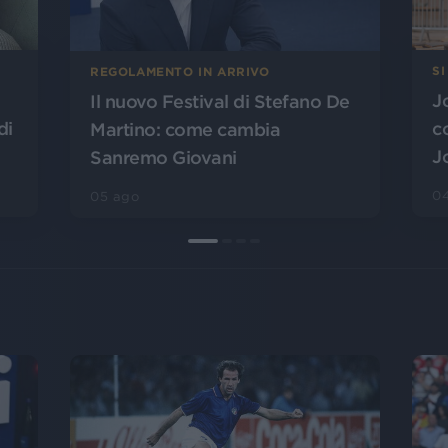
SI
REGOLAMENTO IN ARRIVO
J
Il nuovo Festival di Stefano De
di
c
Martino: come cambia
J
Sanremo Giovani
0
05 ago