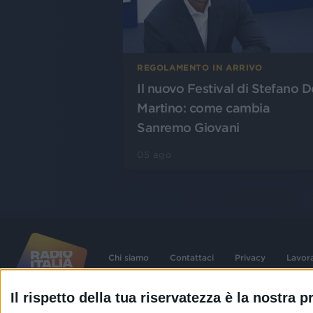
REGOLAMENTO IN ARRIVO
Il nuovo Festival di Stefano D
Martino: come cambia
Sanremo Giovani
05 ago
Chi siamo
Contattaci
Privacy
Lavor
Il rispetto della tua riservatezza è la nostra pr
©
2026
RADIO ITALIA S.p.A. P.IVA 06832230152 | Tutti i diritti riservati. Per le