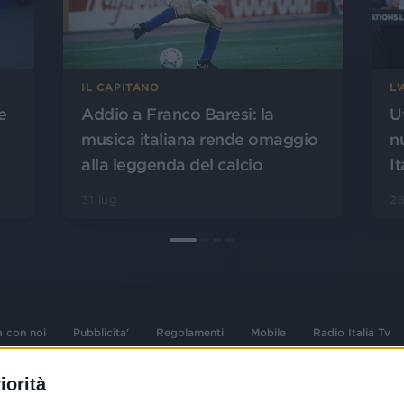
L
IL CAPITANO
U
Addio a Franco Baresi: la
e
n
musica italiana rende omaggio
It
alla leggenda del calcio
28
31 lug
a con noi
Pubblicita'
Regolamenti
Mobile
Radio Italia Tv
iorità
 opere dell'ingegno
Sede Amministrativa: Viale Europa 49, 20